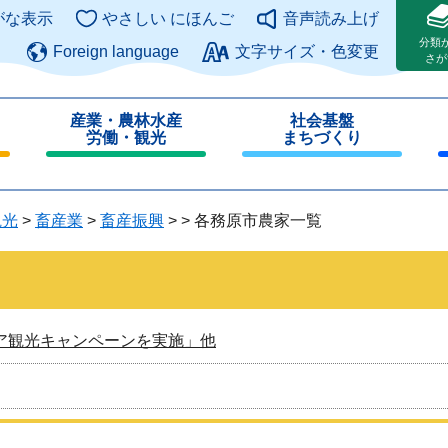
このページの本文へ
がな表示
やさしい にほんご
音声読み上げ
分類
Foreign language
文字サイズ・色変更
さが
産業・農林水産
社会基盤
労働・観光
まちづくり
閉
閉
じ
じ
る
る
観光
>
畜産業
>
畜産振興
>
>
各務原市農家一覧
ア観光キャンペーンを実施」他