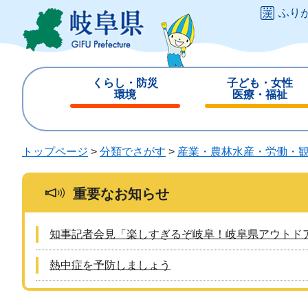
ペ
メ
ふり
ー
ニ
ジ
ュ
の
ー
先
を
くらし・防災
子ども・女性
頭
飛
環境
医療・福祉
で
ば
閉
閉
す
し
じ
じ
。
て
る
る
トップページ
>
分類でさがす
>
産業・農林水産・労働・
本
文
へ
重要なお知らせ
知事記者会見「楽しすぎるぞ岐阜！岐阜県アウトド
熱中症を予防しましょう