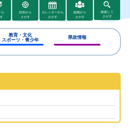
検索して
から
目的から
カレンダーから
組織から
さがす
す
さがす
さがす
さがす
教育・文化
県政情報
スポーツ・青少年
閉
閉
じ
じ
る
る