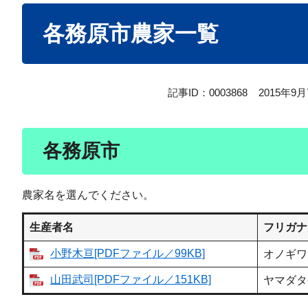
本
各務原市農家一覧
文
記事ID：0003868
2015年9
各務原市
農家名を選んでください。
生産者名
フリガナ
小野木亘[PDFファイル／99KB]
オノギワ
山田武司[PDFファイル／151KB]
ヤマダタ