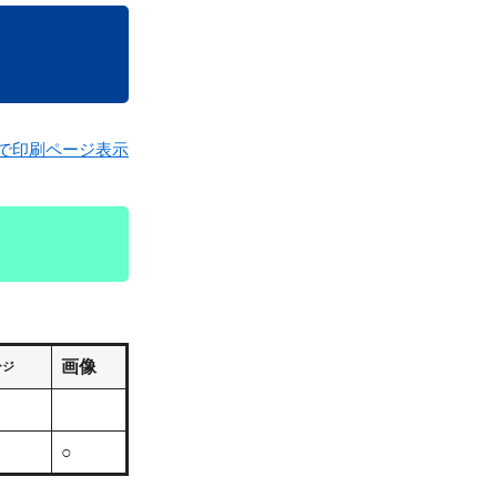
で印刷ページ表示
画像
ージ
○