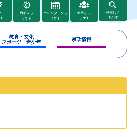
検索して
から
目的から
カレンダーから
組織から
さがす
す
さがす
さがす
さがす
教育・文化
県政情報
スポーツ・青少年
閉
閉
じ
じ
る
る