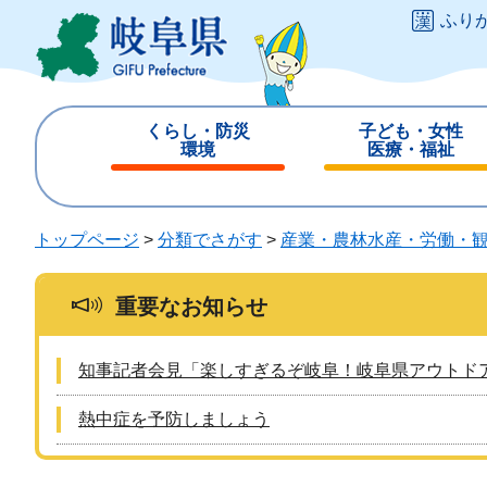
ペ
メ
ふり
ー
ニ
ジ
ュ
の
ー
先
を
くらし・防災
子ども・女性
頭
飛
環境
医療・福祉
で
ば
閉
閉
す
し
じ
じ
。
て
る
る
トップページ
>
分類でさがす
>
産業・農林水産・労働・
本
文
へ
重要なお知らせ
知事記者会見「楽しすぎるぞ岐阜！岐阜県アウトド
熱中症を予防しましょう