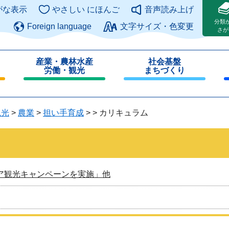
このページの本文へ
がな表示
やさしい にほんご
音声読み上げ
分類
Foreign language
文字サイズ・色変更
さが
産業・農林水産
社会基盤
労働・観光
まちづくり
閉
閉
じ
じ
る
る
観光
>
農業
>
担い手育成
>
>
カリキュラム
ア観光キャンペーンを実施」他