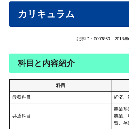
本
カリキュラム
文
記事ID：0003860
2018
科目と内容紹介
科目
教養科目
経済、
農業基
共通科目
農業、
習、卒