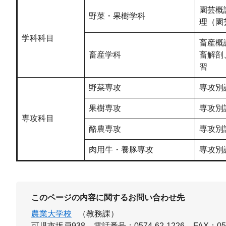
園芸概
野菜・果樹学科
理（園
学科科目
畜産概
畜産学科
畜解剖
習
野菜専攻
専攻別
果樹専攻
専攻別
専攻科目
酪農専攻
専攻別
肉用牛・養豚専攻
専攻別
このページの内容に関するお問い合わせ先
農業大学校
（教務課）
可児市坂戸938
電話番号：0574-62-1226
FAX：057