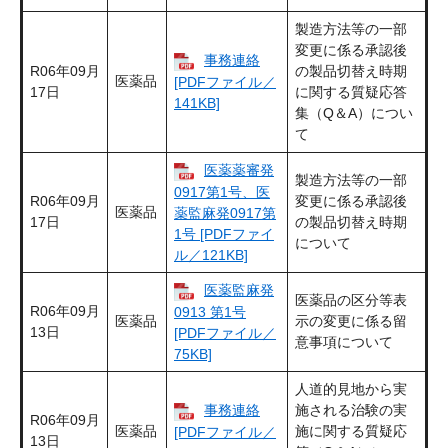
製造方法等の一部
変更に係る承認後
事務連絡
R06年09月
の製品切替え時期
医薬品
[PDFファイル／
17日
に関する質疑応答
141KB]
集（Q＆A）につい
て
医薬薬審発
製造方法等の一部
0917第1号、医
R06年09月
変更に係る承認後
医薬品
薬監麻発0917第
17日
の製品切替え時期
1号 [PDFファイ
について
ル／121KB]
医薬監麻発
医薬品の区分等表
R06年09月
0913 第1号
医薬品
示の変更に係る留
13日
[PDFファイル／
意事項について
75KB]
人道的見地から実
事務連絡
施される治験の実
R06年09月
医薬品
施に関する質疑応
[PDFファイル／
13日