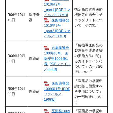
1010第2号
指定高度管理医療
_part1 [PDFファ
R06年10月
医療機
機器等の適合性チ
イル／8.27MB]
10日
器
ェックリストにつ
医薬機審発
いて（その31）
1010第2号
_part2 [PDFファ
イル／9.1MB]
「要指導医薬品の
医薬薬審発
製造販売後調査等
1009第3号、医
R06年10月
の実施方法に関す
医薬品
薬安発1009第1
09日
るガイドラインに
号 [PDFファイル
ついて」の一部改
／89KB]
正について
「医薬品の承認申
医薬薬審発
請に際し留意すべ
R06年10月
1009第1号 [PDF
医薬品
き事項について」
09日
ファイル／
の一部改正につい
196KB]
て
医薬発1009
「医薬品の承認申