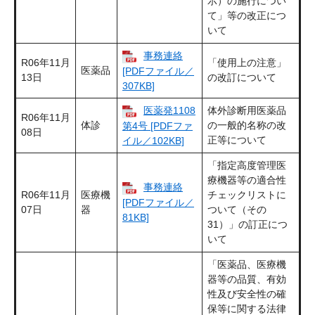
示）の施行につい
て」等の改正につ
いて
事務連絡
R06年11月
「使用上の注意」
医薬品
[PDFファイル／
13日
の改訂について
307KB]
医薬発1108
体外診断用医薬品
R06年11月
体診
の一般的名称の改
第4号 [PDFファ
08日
正等について
イル／102KB]
「指定高度管理医
療機器等の適合性
事務連絡
R06年11月
医療機
チェックリストに
[PDFファイル／
07日
器
ついて（その
81KB]
31）」の訂正につ
いて
「医薬品、医療機
器等の品質、有効
性及び安全性の確
保等に関する法律