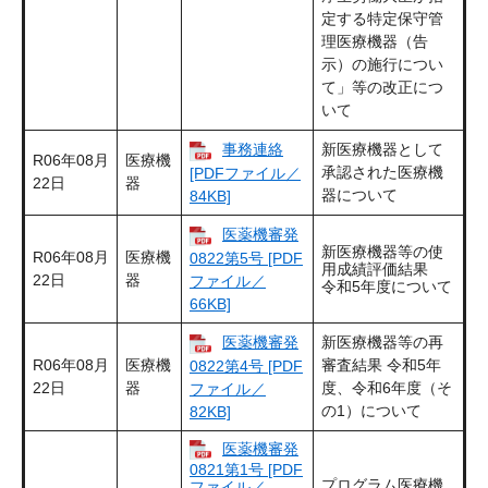
定する特定保守管
理医療機器（告
示）の施行につい
て」等の改正につ
いて
事務連絡
新医療機器として
R06年08月
医療機
承認された医療機
[PDFファイル／
22日
器
器について
84KB]
医薬機審発
新医療機器等の使
R06年08月
医療機
0822第5号 [PDF
用成績評価結果
22日
器
ファイル／
令和5年度について
66KB]
医薬機審発
新医療機器等の再
R06年08月
医療機
審査結果 令和5年
0822第4号 [PDF
22日
器
度、令和6年度（そ
ファイル／
の1）について
82KB]
医薬機審発
0821第1号 [PDF
プログラム医療機
ファイル／