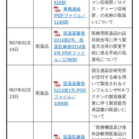
ァン症候群／ロイ
81KB]
ス・ディーツ症候
事務連絡
群」の名称の取扱
[PDFファイル／
いについて
114KB]
医薬薬審発
医療用医薬品の品
目統合等に伴う製
0214第2号、医
R07年02月
医薬品
造方法等の変更手
薬監麻発0214第
14日
続に係る手続の迅
6号 [PDFファイ
速化について
ル／179KB]
国立感染症研究所
が交付する株を用
医薬薬審発
いて製造されるイ
R07年02月
ンフルエンザH A ワ
0213第1号 [PDF
医薬品
13日
クチンの製造株変
ファイル／
更に伴う製造販売
108KB]
承認書の取扱いに
ついて
「医療機器及び体
外診断用医薬品の
医薬監麻発