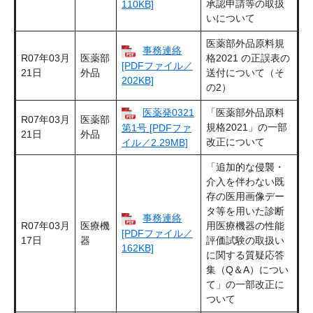
承認申請等の取扱
110KB]
いについて
医薬部外品原料規
事務連絡
R07年03月
医薬部
格2021 の正誤表の
[PDFファイル／
21日
外品
送付について（そ
202KB]
の2）
医薬発0321
「医薬部外品原料
R07年03月
医薬部
規格2021」の一部
第1号 [PDFファ
21日
外品
改正について
イル／2.29MB]
「追加的な侵襲・
介入を伴わない既
存の医用画像デー
タ等を用いた診断
事務連絡
R07年03月
医療機
用医療機器の性能
[PDFファイル／
17日
器
評価試験の取扱い
162KB]
に関する質疑応答
集（Q＆A）につい
て」の一部改正に
ついて