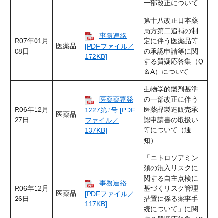
一部改正について
第十八改正日本薬
局方第二追補の制
事務連絡
R07年01月
定に伴う医薬品等
医薬品
[PDFファイル／
08日
の承認申請等に関
172KB]
する質疑応答集（Q
＆A）について
生物学的製剤基準
医薬薬審発
の一部改正に伴う
R06年12月
医薬品製造販売承
1227第7号 [PDF
医薬品
27日
認申請書の取扱い
ファイル／
等について（通
137KB]
知）
「ニトロソアミン
類の混入リスクに
関する自主点検に
事務連絡
R06年12月
基づくリスク管理
医薬品
[PDFファイル／
26日
措置に係る薬事手
117KB]
続について」に関