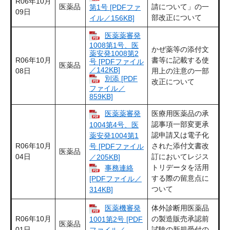
R06年10月
医薬品
請について」の一
第1号 [PDFファ
09日
部改正について
イル／156KB]
医薬薬審発
1008第1号、医
かぜ薬等の添付文
薬安発1008第2
R06年10月
書等に記載する使
号 [PDFファイル
医薬品
／142KB]
08日
用上の注意の一部
別添 [PDF
改正について
ファイル／
859KB]
医薬薬審発
医療用医薬品の承
認事項一部変更承
1004第4号、医
認申請又は電子化
薬安発1004第1
R06年10月
された添付文書改
号 [PDFファイル
医薬品
04日
訂においてレジス
／205KB]
トリデータを活用
事務連絡
する際の留意点に
[PDFファイル／
ついて
314KB]
医薬機審発
体外診断用医薬品
R06年10月
の製造販売承認前
1001第2号 [PDF
医薬品
01日
試験の新規受付の
ファイル／