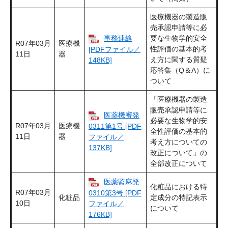
医療機器の製造販
売承認申請等に必
事務連絡
要な生物学的安全
R07年03月
医療機
性評価の基本的考
[PDFファイル／
11日
器
え方に関する質疑
148KB]
応答集（Q＆A）に
ついて
「医療機器の製造
販売承認申請等に
医薬機審発
必要な生物学的安
R07年03月
医療機
0311第1号 [PDF
全性評価の基本的
11日
器
ファイル／
考え方についての
137KB]
改正について」の
全部改正について
医薬監麻発
化粧品における特
R07年03月
0310第3号 [PDF
化粧品
定成分の特記表示
10日
ファイル／
について
176KB]