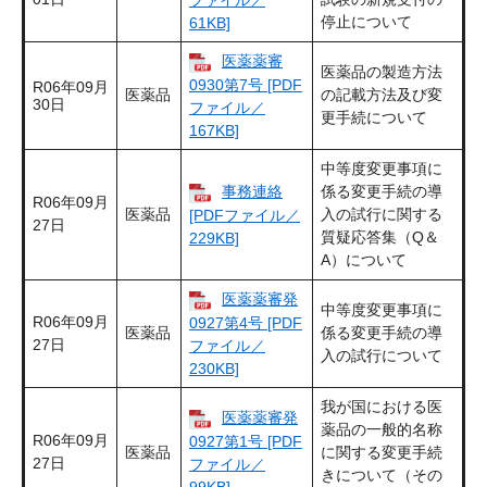
停止について
61KB]
医薬薬審
医薬品の製造方法
0930第7号 [PDF
R06年09月
医薬品
の記載方法及び変
30日
ファイル／
更手続について
167KB]
中等度変更事項に
事務連絡
係る変更手続の導
R06年09月
医薬品
入の試行に関する
[PDFファイル／
27日
質疑応答集（Q＆
229KB]
A）について
医薬薬審発
中等度変更事項に
R06年09月
0927第4号 [PDF
医薬品
係る変更手続の導
27日
ファイル／
入の試行について
230KB]
我が国における医
医薬薬審発
薬品の一般的名称
R06年09月
0927第1号 [PDF
医薬品
に関する変更手続
27日
ファイル／
きについて（その
99KB]