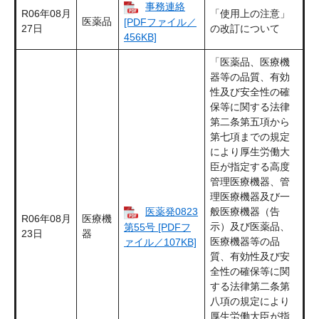
事務連絡
R06年08月
「使用上の注意」
医薬品
[PDFファイル／
27日
の改訂について
456KB]
「医薬品、医療機
器等の品質、有効
性及び安全性の確
保等に関する法律
第二条第五項から
第七項までの規定
により厚生労働大
臣が指定する高度
管理医療機器、管
理医療機器及び一
医薬発0823
般医療機器（告
R06年08月
医療機
示）及び医薬品、
第55号 [PDFフ
23日
器
医療機器等の品
ァイル／107KB]
質、有効性及び安
全性の確保等に関
する法律第二条第
八項の規定により
厚生労働大臣が指