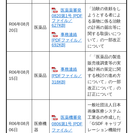
「治験の依頼をし
医薬薬審発
ようとする者によ
0820第1号 [PDF
ファイル／
る薬物に係る治験
R06年08月
627KB]
医薬品
の計画の届出等に
20日
関する取扱いにつ
事務連絡
いて」の一部改正
[PDFファイル／
692KB]
について
「「医薬品の製造
販売後調査等の実
事務連絡
施計画の策定に関
R06年08月
医薬品
する検討の進め方
[PDFファイル／
15日
について」の一部
318KB]
改正について」の
訂正について
一般社団法人日本
画像医療システム
医薬機審発
工業会の作成した
R06年08月
医療機
「GSDF キャリブ
0806第1号 [PDF
06日
器
レーション機能付
ファイル／