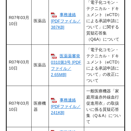
「電子化コモン・
テクニカル・ドキ
事務連絡
ュメント（eCTD）
R07年03月
医薬品
による承認申請に
[PDFファイル／
10日
ついて」に関する
387KB]
質疑応答集
（Q&A）について
「電子化コモン・
医薬薬審発
テクニカル・ドキ
R07年03月
ュメント（eCTD）
0310第3号 [PDF
医薬品
10日
による承認申請に
ファイル／
ついて」の改正に
2.65MB]
ついて
一般医療機器「家
庭用遠赤外線血行
事務連絡
R07年03月
医療機
促進用衣」の取扱
[PDFファイル／
10日
器
いに係る質疑応答
241KB]
集（Q＆A）につい
て