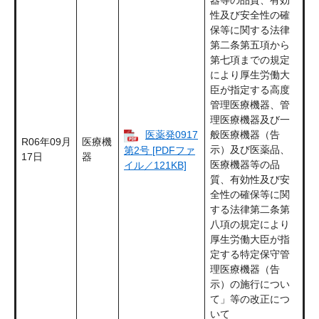
器等の品質、有効
性及び安全性の確
保等に関する法律
第二条第五項から
第七項までの規定
により厚生労働大
臣が指定する高度
管理医療機器、管
理医療機器及び一
医薬発0917
般医療機器（告
R06年09月
医療機
示）及び医薬品、
第2号 [PDFファ
17日
器
医療機器等の品
イル／121KB]
質、有効性及び安
全性の確保等に関
する法律第二条第
八項の規定により
厚生労働大臣が指
定する特定保守管
理医療機器（告
示）の施行につい
て」等の改正につ
いて