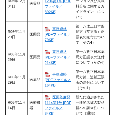
R06年12月
ーション及び実試
1204第1号 [PDF
医薬品
04日
料分析に関するガ
ファイル／
イドライン」につ
892KB]
いて
第十八改正日本薬
事務連絡
R06年11月
局方（英文版）正
医薬品
[PDFファイル／
29日
誤表の送付につい
79KB]
て（その4）
事務連絡
第十八改正日本薬
R06年11月
医薬品
局方正誤表の送付
[PDFファイル／
29日
について（その4）
214KB]
第十八改正日本薬
事務連絡
R06年11月
局方第二追補正誤
医薬品
[PDFファイル／
29日
表の送付について
164KB]
（その1）
医薬監麻発
新たに追加された
R06年11月
医療機
一般的名称の製品
1114第1号 [PDF
14日
器
群への該当性につ
ファイル／
いて（通知）
84KB]