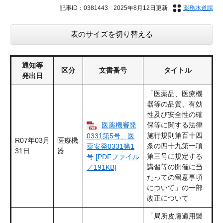
記事ID：0381443
2025年8月12日更新
薬務水道課
表のサイズを切り替える
通知等
区分
文書番号
タイトル
発出日
「医薬品、医療機
器等の品質、有効
性及び安全性の確
医薬機審発
保等に関する法律
施行規則第百十四
0331第5号、医
R07年03月
医療機
条の四十九第一項
薬安発0331第1
31日
器
第三号に規定する
号 [PDFファイル
講習等の開催に当
／191KB]
たっての留意事項
について」の一部
改正について
「局所皮膚適用製