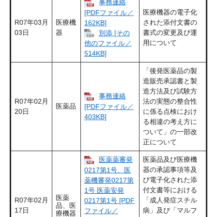
事務連絡
医療機器の電子化
[PDFファイル／
R07年03月
医療機
された添付文書の
162KB]
03日
器
書式の変更及び運
別添 [その
用について
他のファイル／
514KB]
「後発医薬品の製
造販売承認書と製
造方法及び試験方
事務連絡
R07年02月
法の実態の整合性
医薬品
[PDFファイル／
20日
に係る点検におけ
403KB]
る相違の考え方に
ついて」の一部改
正について
医薬薬審発
医薬品及び医療機
器の承認事項等及
0217第1号、医
び電子化された添
薬機審発0217第
付文書等における
1号 医薬安発
医薬
R07年02月
「成人発症スチル
0217第1号 [PDF
品、医
17日
病」及び「マルフ
ファイル／
療機器