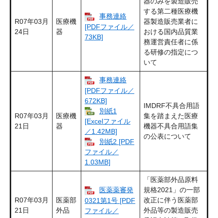
器のみを製造販売
する第二種医療機
事務連絡
R07年03月
医療機
器製造販売業者に
[PDFファイル／
24日
器
おける国内品質業
73KB]
務運営責任者に係
る研修の指定につ
いて
事務連絡
[PDFファイル／
672KB]
IMDRF不具合用語
別紙1
R07年03月
医療機
集を踏まえた医療
[Excelファイル
21日
器
機器不具合用語集
／1.42MB]
の公表について
別紙2 [PDF
ファイル／
1.03MB]
「医薬部外品原料
医薬薬審発
規格2021」の一部
R07年03月
医薬部
改正に伴う医薬部
0321第1号 [PDF
21日
外品
外品等の製造販売
ファイル／