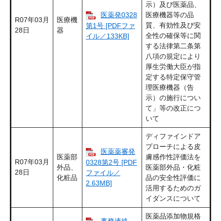
示）及び医薬品、
医薬発0328
医療機器等の品
R07年03月
医療機
質、有効性及び安
第1号 [PDFファ
28日
器
全性の確保等に関
イル／133KB]
する法律第二条第
八項の規定により
厚生労働大臣が指
定する特定保守管
理医療機器（告
示）の施行につい
て」等の改正につ
いて
ディファインドア
プローチによる皮
医薬薬審発
医薬部
膚感作性評価法を
R07年03月
0328第2号 [PDF
外品、
医薬部外品・化粧
28日
ファイル／
化粧品
品の安全性評価に
2.63MB]
活用するためのガ
イダンスについて
医薬品添加物規格