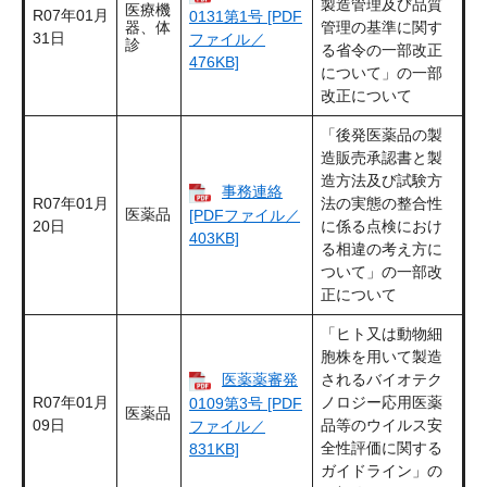
製造管理及び品質
医療機
R07年01月
0131第1号 [PDF
器、体
管理の基準に関す
31日
ファイル／
診
る省令の一部改正
476KB]
について」の一部
改正について
「後発医薬品の製
造販売承認書と製
造方法及び試験方
事務連絡
R07年01月
法の実態の整合性
医薬品
[PDFファイル／
20日
に係る点検におけ
403KB]
る相違の考え方に
ついて」の一部改
正について
「ヒト又は動物細
胞株を用いて製造
医薬薬審発
されるバイオテク
R07年01月
ノロジー応用医薬
0109第3号 [PDF
医薬品
09日
品等のウイルス安
ファイル／
全性評価に関する
831KB]
ガイドライン」の