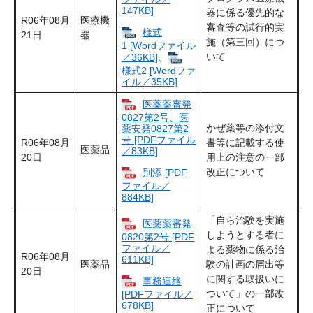
147KB]
器に係る優先的な
R06年08月
医療機
審査等の試行的実
様式
21日
器
施（第三回）につ
1 [Wordファイル
いて
／36KB]
、
様式2 [Wordファ
イル／35KB]
医薬薬審発
0827第2号、医
かぜ薬等の添付文
薬安発0827第2
号 [PDFファイル
R06年08月
書等に記載する使
医薬品
／83KB]
20日
用上の注意の一部
改正について
別添 [PDF
ファイル／
884KB]
「自ら治験を実施
医薬薬審発
しようとする者に
0820第2号 [PDF
ファイル／
よる薬物に係る治
R06年08月
611KB]
医薬品
験の計画の届出等
20日
に関する取扱いに
事務連絡
ついて」の一部改
[PDFファイル／
678KB]
正について