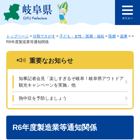
ペ
メ
このページの本文へ
ー
ニ
メ
ジ
ュ
ニ
の
ー
ュ
先
を
ー
頭
飛
トップページ
>
分類でさがす
>
子ども・女性・医療・福祉
>
医療
>
薬事
>
>
R6年度製造業等通知関係
で
ば
す
し
。
て
重要なお知らせ
本
文
へ
知事記者会見「楽しすぎるぞ岐阜！岐阜県アウトドア
観光キャンペーンを実施」他
熱中症を予防しましょう
本
文
R6年度製造業等通知関係