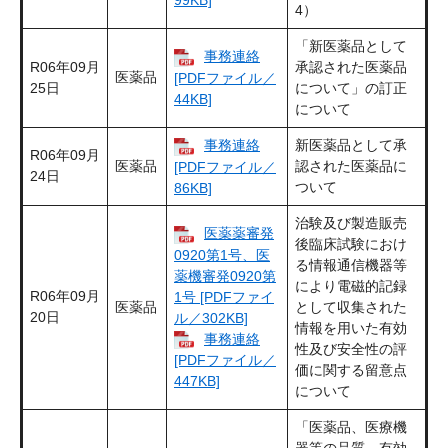
4）
「新医薬品として
事務連絡
R06年09月
承認された医薬品
医薬品
[PDFファイル／
25日
について」の訂正
44KB]
について
事務連絡
新医薬品として承
R06年09月
医薬品
認された医薬品に
[PDFファイル／
24日
ついて
86KB]
治験及び製造販売
医薬薬審発
後臨床試験におけ
0920第1号、医
る情報通信機器等
薬機審発0920第
により電磁的記録
R06年09月
1号 [PDFファイ
医薬品
として収集された
20日
ル／302KB]
情報を用いた有効
事務連絡
性及び安全性の評
[PDFファイル／
価に関する留意点
447KB]
について
「医薬品、医療機