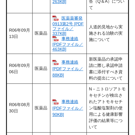
答（Q＆A）につい
263KB]
て
医薬薬審発
0913第2号 [PDF
人道的見地から実
ファイル／
R06年09月
医薬品
施される治験の実
337KB]
13日
事務連絡
施について
[PDFファイル／
463KB]
新医薬品の承認申
事務連絡
R06年09月
請に際し承認申請
医薬品
[PDFファイル／
06日
書に添付すべき資
88KB]
料の提出について
N－ニトロソアトモ
キセチンが検出さ
事務連絡
れたアトモキセチ
R06年08月
医薬品
ン塩酸塩製剤の使
[PDFファイル／
30日
用による健康影響
90KB]
評価の結果等につ
いて