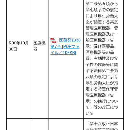
第二条第五項から
第七項までの規定
により厚生労働大
臣が指定する高度
管理医療機器、管
理医療機器及び一
医薬発1030
般医療機器（告
R06年10月
医療機
示）及び医薬品、
第7号 [PDFファ
30日
器
医療機器等の品
イル／106KB]
質、有効性及び安
全性の確保等に関
する法律第二条第
八項の規定により
厚生労働大臣が指
定する特定保守管
理医療機器（告
示）の施行につい
て」等の改正につ
いて
「第十八改正日本
薬局方第二追補の