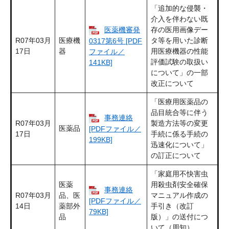
「追加的な侵襲・
介入を伴わない既
医薬機審発
存の医用画像デー
R07年03月
医療機
タ等を用いた診断
0317第6号 [PDF
17日
器
用医療機器の性能
ファイル／
評価試験の取扱い
141KB]
について」の一部
改正について
「医療用医薬品の
品目統合等に伴う
事務連絡
R07年03月
製造方法等の変更
医薬品
[PDFファイル／
17日
手続に係る手続の
199KB]
迅速化について」
の訂正について
「家庭用不快害虫
医薬
用殺虫剤安全確保
事務連絡
R07年03月
品、医
マニュアル作成の
[PDFファイル／
14日
薬部外
手引き（改訂
79KB]
品
版）」の送付につ
いて（周知）