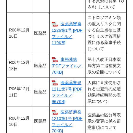
する質疑応答集（Q
＆A）について
ニトロソアミン類
医薬薬審発
の混入リスクに関
R06年12月
する自主点検に基
1226第1号 [PDF
医薬品
26日
づくリスク管理措
ファイル／
置に係る薬事手続
119KB]
について
事務連絡
第十八改正日本薬
R06年12月
医薬品
局方第二追補英文
[PDFファイル／
18日
版の公開について
70KB]
医薬薬審発
人体に直接使用さ
R06年12月
れる忌避剤の忌避
1211第7号 [PDF
医薬品
11日
効果持続時間の表
ファイル／
示について
967KB]
医薬監麻発
医薬品の区分等表
R06年12月
1210第1号 [PDF
医薬品
示の変更に係る留
10日
ファイル／
意事項について
70KB]