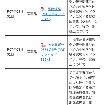
剤の後発医薬品の
ための生物学的同
事務連絡
R07年03月
等性試験ガイドラ
医薬品
[PDFファイル／
31日
インに関する質疑
634KB]
応答集（Q＆A）に
ついて」等の一部
改正について
「局所皮膚適用製
医薬薬審発
剤の後発医薬品の
R07年03月
ための生物学的同
0331第7号 [PDF
医薬品
31日
等性試験ガイドラ
ファイル／
イン」等の一部改
519KB]
正について
第二条第五項から
第七項までの規定
により厚生労働大
臣が指定する高度
管理医療機器、管
理医療機器及び一
般医療機器（告