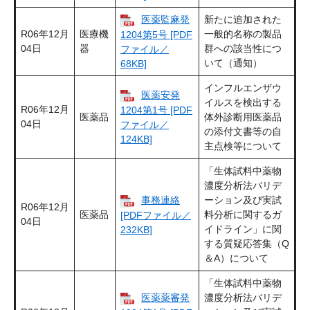
医薬監麻発
新たに追加された
R06年12月
医療機
一般的名称の製品
1204第5号 [PDF
04日
器
群への該当性につ
ファイル／
いて（通知）
68KB]
インフルエンザウ
医薬安発
イルスを検出する
R06年12月
1204第1号 [PDF
医薬品
体外診断用医薬品
04日
ファイル／
の添付文書等の自
124KB]
主点検等について
「生体試料中薬物
濃度分析法バリデ
事務連絡
ーション及び実試
R06年12月
医薬品
料分析に関するガ
[PDFファイル／
04日
イドライン」に関
232KB]
する質疑応答集（Q
＆A）について
「生体試料中薬物
医薬薬審発
濃度分析法バリデ