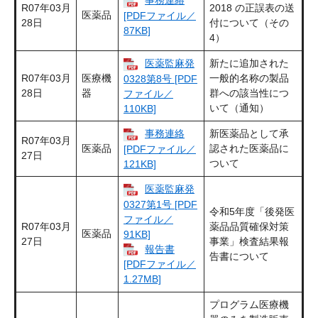
事務連絡
R07年03月
2018 の正誤表の送
医薬品
[PDFファイル／
28日
付について（その
87KB]
4）
医薬監麻発
新たに追加された
R07年03月
医療機
一般的名称の製品
0328第8号 [PDF
28日
器
群への該当性につ
ファイル／
いて（通知）
110KB]
事務連絡
新医薬品として承
R07年03月
医薬品
認された医薬品に
[PDFファイル／
27日
ついて
121KB]
医薬監麻発
0327第1号 [PDF
令和5年度「後発医
ファイル／
R07年03月
薬品品質確保対策
医薬品
91KB]
27日
事業」検査結果報
報告書
告書について
[PDFファイル／
1.27MB]
プログラム医療機