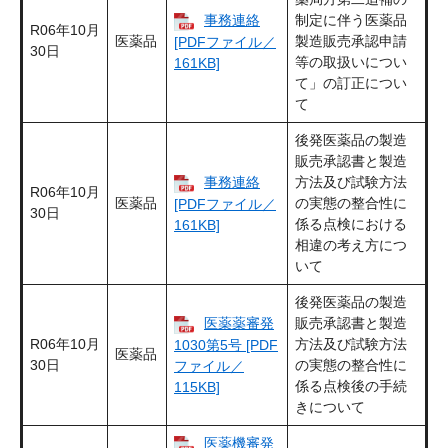
事務連絡
制定に伴う医薬品
R06年10月
医薬品
製造販売承認申請
[PDFファイル／
30日
等の取扱いについ
161KB]
て」の訂正につい
て
後発医薬品の製造
販売承認書と製造
事務連絡
方法及び試験方法
R06年10月
医薬品
の実態の整合性に
[PDFファイル／
30日
係る点検における
161KB]
相違の考え方につ
いて
後発医薬品の製造
医薬薬審発
販売承認書と製造
R06年10月
方法及び試験方法
1030第5号 [PDF
医薬品
30日
の実態の整合性に
ファイル／
係る点検後の手続
115KB]
きについて
医薬機審発