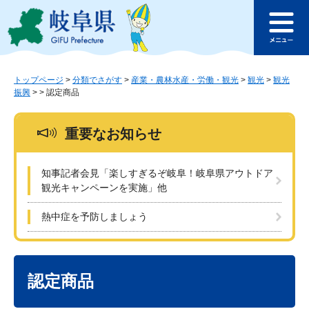
ペ
メ
このページの本文へ
ー
ニ
メ
ジ
ュ
ニ
の
ー
ュ
先
を
ー
頭
飛
トップページ
>
分類でさがす
>
産業・農林水産・労働・観光
>
観光
>
観光
振興
>
>
認定商品
で
ば
す
し
。
て
重要なお知らせ
本
文
へ
知事記者会見「楽しすぎるぞ岐阜！岐阜県アウトドア
観光キャンペーンを実施」他
熱中症を予防しましょう
本
文
認定商品