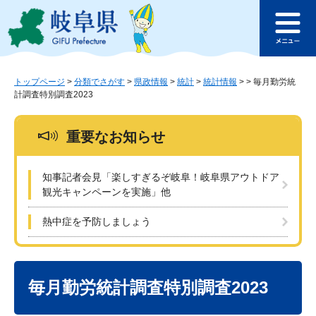
ペ
メ
このページの本文へ
ー
ニ
メ
ジ
ュ
ニ
の
ー
ュ
先
を
ー
頭
飛
トップページ
>
分類でさがす
>
県政情報
>
統計
>
統計情報
>
>
毎月勤労統
計調査特別調査2023
で
ば
す
し
。
て
重要なお知らせ
本
文
へ
知事記者会見「楽しすぎるぞ岐阜！岐阜県アウトドア
観光キャンペーンを実施」他
熱中症を予防しましょう
本
文
毎月勤労統計調査特別調査2023