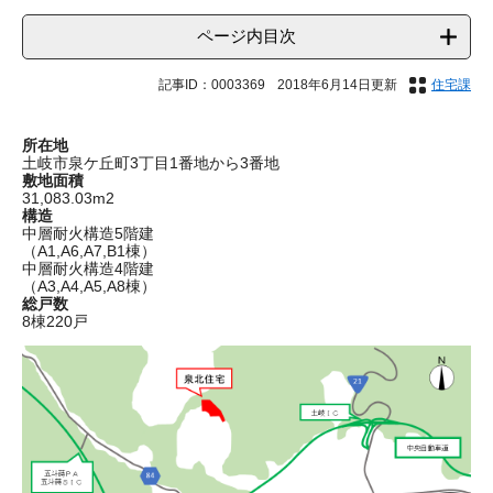
ページ内目次
記事ID：0003369
2018年6月14日更新
住宅課
所在地
土岐市泉ケ丘町3丁目1番地から3番地
敷地面積
31,083.03m2
構造
中層耐火構造5階建
（A1,A6,A7,B1棟）
中層耐火構造4階建
（A3,A4,A5,A8棟）
総戸数
8棟220戸