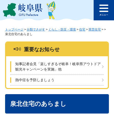
ペ
メ
このページの本文へ
ー
ニ
メ
ジ
ュ
ニ
の
ー
ュ
先
を
ー
頭
飛
トップページ
>
分類でさがす
>
くらし・防災・環境
>
住宅
>
県営住宅
>
>
泉北住宅のあらまし
で
ば
す
し
。
て
重要なお知らせ
本
文
へ
知事記者会見「楽しすぎるぞ岐阜！岐阜県アウトドア
観光キャンペーンを実施」他
熱中症を予防しましょう
本
文
泉北住宅のあらまし