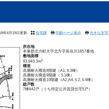
018年4月19日更新
住宅課
印刷ページ表示
大きな文字
所在地
本巣郡北方町大字北方字長谷川1857番地
敷地面積
2
93,943.3m
構造
高層耐火構造8階建（A1,Ｓ3棟）
高層耐火構造9階建（Ｓ1棟）
高層耐火構造10階建（A2,A4,Ｓ2,Ｓ4棟）
総戸数
7棟642戸（うち特定公共賃貸住宅5戸）