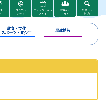
検索して
から
目的から
カレンダーから
組織から
さがす
す
さがす
さがす
さがす
教育・文化
県政情報
スポーツ・青少年
閉
閉
じ
じ
る
る