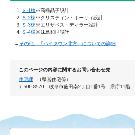
Ｓ-1棟
※高橋晶子設計
Ｓ-2棟
※クリスティン・ホーリィ設計
Ｓ-3棟
※エリザベス・ディラー設計
Ｓ-4棟
※妹島和世設計
→
その他、「ハイタウン北方」についての詳細
このページの内容に関するお問い合わせ先
住宅課
（県営住宅係）
〒500-8570
岐阜市薮田南2丁目1番1号 県庁11階