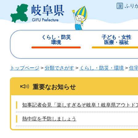
ペ
メ
ふり
ー
ニ
ジ
ュ
の
ー
先
を
くらし・防災
子ども・女性
頭
飛
環境
医療・福祉
で
ば
閉
閉
す
し
じ
じ
。
て
る
る
トップページ
>
分類でさがす
>
くらし・防災・環境
>
住
本
文
へ
重要なお知らせ
知事記者会見「楽しすぎるぞ岐阜！岐阜県アウトド
熱中症を予防しましょう