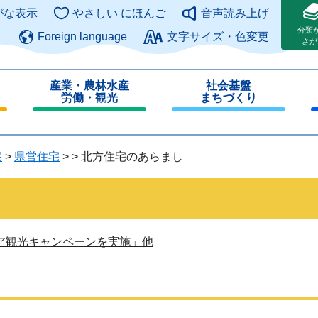
このページの本文へ
がな表示
やさしい にほんご
音声読み上げ
分類
Foreign language
文字サイズ・色変更
さが
産業・農林水産
社会基盤
労働・観光
まちづくり
閉
閉
じ
じ
る
る
宅
>
県営住宅
>
>
北方住宅のあらまし
ア観光キャンペーンを実施」他