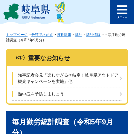
ペ
メ
このページの本文へ
ー
ニ
メ
ジ
ュ
ニ
の
ー
ュ
先
を
ー
頭
飛
トップページ
>
分類でさがす
>
県政情報
>
統計
>
統計情報
>
>
毎月勤労統
計調査（令和5年9月分）
で
ば
す
し
。
て
重要なお知らせ
本
文
へ
知事記者会見「楽しすぎるぞ岐阜！岐阜県アウトドア
観光キャンペーンを実施」他
熱中症を予防しましょう
本
文
毎月勤労統計調査（令和5年9月
分）