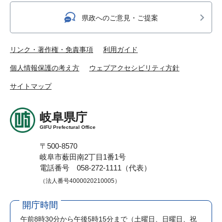
県政へのご意見・ご提案
リンク・著作権・免責事項
利用ガイド
個人情報保護の考え方
ウェブアクセシビリティ方針
サイトマップ
岐阜県庁
GIFU Prefectural Office
〒500-8570
岐阜市薮田南2丁目1番1号
電話番号 058-272-1111（代表）
（法人番号4000020210005）
開庁時間
午前8時30分から午後5時15分まで
（土曜日、日曜日、祝