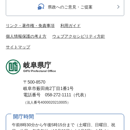
県政へのご意見・ご提案
リンク・著作権・免責事項
利用ガイド
個人情報保護の考え方
ウェブアクセシビリティ方針
サイトマップ
岐阜県庁
GIFU Prefectural Office
〒500-8570
岐阜市薮田南2丁目1番1号
電話番号 058-272-1111（代表）
（法人番号4000020210005）
開庁時間
午前8時30分から午後5時15分まで
（土曜日、日曜日、祝