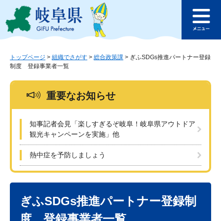
ペ
メ
このページの本文へ
ー
ニ
メ
ジ
ュ
ニ
の
ー
ュ
先
を
ー
頭
飛
トップページ
>
組織でさがす
>
総合政策課
>
ぎふSDGs推進パートナー登録
制度 登録事業者一覧
で
ば
す
し
。
て
重要なお知らせ
本
文
へ
知事記者会見「楽しすぎるぞ岐阜！岐阜県アウトドア
観光キャンペーンを実施」他
熱中症を予防しましょう
本
文
ぎふSDGs推進パートナー登録制
度 登録事業者一覧