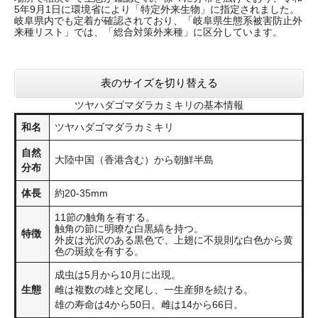
5年9月1日に環境省により「特定外来生物」に指定されました。
​岐阜県内でも定着が確認されており、「岐阜県生態系被害防止外
来種リスト」では、「総合対策外来種」に区分しています。
表のサイズを切り替える
ツヤハダゴマダラカミキリの基本情報
和名
ツヤハダゴマダラカミキリ
自然
大陸中国（香港含む）から朝鮮半島
分布
体長
約20-35mm
11節の触角を有する。
触角の節に明瞭な白黒縞を持つ。
特徴
外皮は光沢のある黒色で、上翅に不規則な白色から黄
色の斑紋を有する。
成虫は5月から10月に出現。
生態
雌は複数の雄と交尾し、一生産卵を続ける。
雄の寿命は4から50日。雌は14から66日。