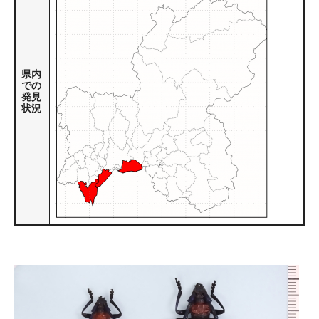
県内
での
発見
状況