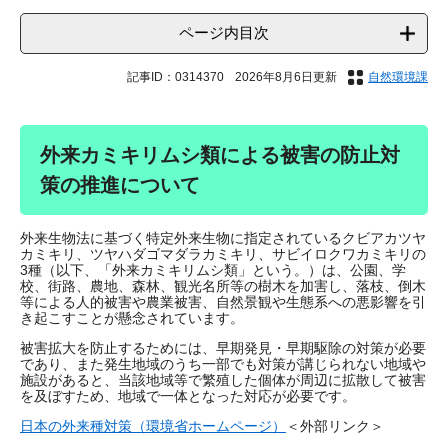
ページ内目次
記事ID：0314370
2026年8月6日更新
自然環境課
外来カミキリムシ類による被害の防止対
策の推進について
外来生物法に基づく特定外来生物に指定されているクビアカツヤ
カミキリ、ツヤハダゴマダラカミキリ、サビイロクワカミキリの
3種（以下、「外来カミキリムシ類」という。）は、公園、学
校、街路、農地、森林、観光名所等の樹木を加害し、落枝、倒木
等による人的被害や農業被害、自然景観や生態系への悪影響を引
き起こすことが懸念されています。​
被害拡大を防止するためには、早期発見・早期駆除の対策が必要
であり、また発生地域のうち一部でも対策が講じられない地域や
施設があると、当該地域等で繁殖した個体が周辺に拡散して被害
を及ぼすため、地域で一体となった対応が必要です。
日本の外来種対策（環境省ホームページ）
＜外部リンク＞