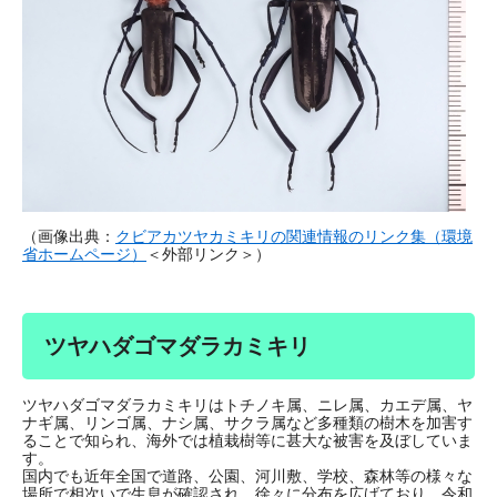
（画像出典：
クビアカツヤカミキリの関連情報のリンク集（環境
省ホームページ）
＜外部リンク＞
）
ツヤハダゴマダラカミキリ
ツヤハダゴマダラカミキリはトチノキ属、ニレ属、カエデ属、ヤ
ナギ属、リンゴ属、ナシ属、サクラ属など多種類の樹木を加害す
ることで知られ、海外では植栽樹等に甚大な被害を及ぼしていま
す。
国内でも近年全国で道路、公園、河川敷、学校、森林等の様々な
場所で相次いで生息が確認され、徐々に分布を広げており、令和