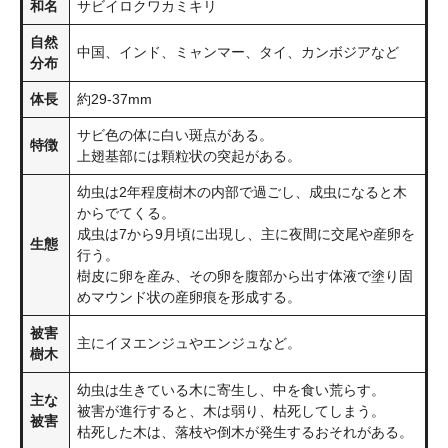
和名
サビイロクワカミキリ
自然
中国、インド、ミャンマー、タイ、カンボジアなど
分布
体長
約29-37mm
サビ色の体に白い斑点がある。
特徴
上翅基部には顆粒状の突起がある。
幼虫は2年程度樹木の内部で過ごし、成虫になると木
からでてくる。
成虫は7から9月頃に出現し、主に夜間に交尾や産卵を
生態
行う。
樹皮に卵を産み、その卵を腹部から出す体液で塗り固
めマウンド状の産卵痕を形成する。
被害
主にイヌエンジュやエンジュなど。
樹木
幼虫は生きている木に寄生し、中を食い荒らす。
主な
被害が進行すると、木は弱り、枯死してしまう。
被害
枯死した木は、落枝や倒木が発生するおそれがある。