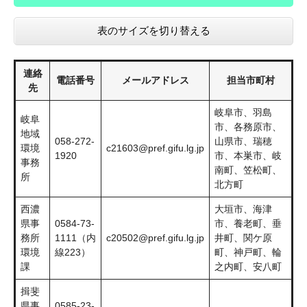
表のサイズを切り替える
連絡
電話番号
メールアドレス
担当市町村
先
岐阜市、羽島
岐阜
市、各務原市、
地域
058-272-
山県市、瑞穂
環境
c21603@pref.gifu.lg.jp
1920
市、本巣市、岐
事務
南町、笠松町、
所
北方町
西濃
大垣市、海津
県事
0584-73-
市、養老町、垂
務所
1111（内
c20502@pref.gifu.lg.jp
井町、関ケ原
環境
線223）
町、神戸町、輪
課
之内町、安八町
揖斐
県事
0585-23-