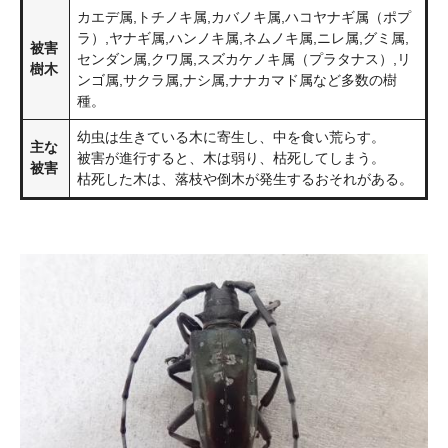
カエデ属,トチノキ属,カバノキ属,ハコヤナギ属（ポプ
ラ）,ヤナギ属,ハンノキ属,ネムノキ属,ニレ属,グミ属,
被害
センダン属,クワ属,スズカケノキ属（プラタナス）,リ
樹木
ンゴ属,サクラ属,ナシ属,ナナカマド属など多数の樹
種。
幼虫は生きている木に寄生し、中を食い荒らす。
主な
被害が進行すると、木は弱り、枯死してしまう。
被害
枯死した木は、落枝や倒木が発生するおそれがある。