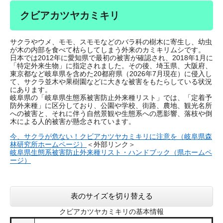
クビアカツヤカミキリ
サクラやウメ、モモ、スモモなどのバラ科の樹木に寄生し、幼虫
が木の内部を食べて枯らしてしまう外来のカミキリムシです。
日本では2012年に愛知県で最初の被害が確認され、2018年1月に
「特定外来生物」に指定されました。その後、埼玉県、大阪府、
東京都など岐阜県を含めた20都府県（2026年7月現在）に侵入し
て、サクラ並木や果樹園などに大きな被害をもたらしている状況
にあります。
​岐阜県の「岐阜県生態系被害防止外来種リスト」では、「定着予
防外来種」に区分しており、公園や学校、街路、農地、観光名所
への被害と、それに伴う自然景観や生態系への悪影響、落枝や倒
木による人的被害が懸念されています。
今、サクラが危ない！クビアカツヤカミキリに注意を（岐阜県森
林研究所ホームページ）
＜外部リンク＞
岐阜県生態系被害防止外来種リスト・ハンドブック（県ホームペ
ージ）
表のサイズを切り替える
クビアカツヤカミキリの基本情報