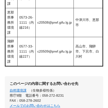
課
恵那
県事
0573-26-
中津川市、恵那
務所
1111（内
c20508@pref.gifu.lg.jp
市
環境
線216）
課
飛騨
県事
0577-33-
高山市、飛騨
務所
1111（内
c20509@pref.gifu.lg.jp
市、下呂市、白
環境
線227）
川村
課
このページの内容に関するお問い合わせ先
自然環境課
（生物多様性係）
県庁9階
電話番号：058-272-8231
FAX：058-278-2602
メールでのお問い合わせはこちら