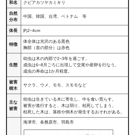
和名
クビアカツヤカミキリ
自然
中国、韓国、台湾、ベトナム 等
分布
体長
約2~4cm
体全体は光沢のある黒色
特徴
胸部（首の部分）は赤色
幼虫は木の内部で2~3年を過ごす。
生態
成虫は6~8月ごろに出現して交尾や産卵を行なう。
成虫の寿命は1か月程度。
被害
サクラ、ウメ、モモ、スモモなど
樹木
幼虫は生きている木に寄生し、中を食い荒らす。
主な
被害が進行すると、木は弱り、枯死してしまう。
被害
枯死した木は、落枝や倒木が発生するおそれがある。
海津市、各務原市、羽島市