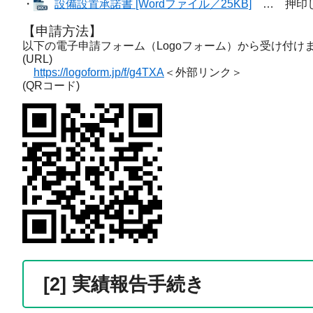
・
設備設置承諾書 [Wordファイル／25KB]
… 押印し
【申請方法】
以下の電子申請フォーム（Logoフォーム）から受け付けま
(URL)
​
https://logoform.jp/f/g4TXA
＜外部リンク＞
(QRコード)
[2] 実績報告手続き