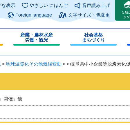
このページの本文へ
がな表示
やさしい にほんご
音声読み上げ
分類
Foreign language
文字サイズ・色変更
さが
産業・農林水産
社会基盤
労働・観光
まちづくり
閉
閉
じ
じ
る
る
境
>
地球温暖化その他気候変動
>
>
岐阜県中小企業等脱炭素化
』開催」他