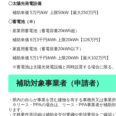
〇太陽光発電設備
補助単価 5万円/kW 上限50kW【最大250万円】
〇蓄電池（※）
・産業用蓄電池（蓄電容量20kWh超）
補助単価 6万3千円/kWh 上限20kWh【126万円】
・家庭用蓄電池（蓄電容量20kWh以下）
補助単価 5万1千円/kWh 上限20kWh【最大102万円】
※蓄電池は太陽光発電設備と同時設置する場合に限る。
補助対象事業者（申請者）
・県内の自らが事業を営む建物を有する事務所又は事業
※リース・PPAの場合は、リース・PPA事業者が補助
ります。
・欠格要件等詳細は補助金交付要綱や申請要領をご確認く