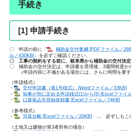
手続き
[1] 申請手続き
〇 申請の前に「
補助金交付要綱 [PDFファイル／288
ル／430KB]
」を必ずご確認ください。
〇 工事の契約をする前に、岐阜県から補助金の交付決定
〇 補助金の交付決定は、申請書を受理後、3週間程度か
（申請内容に不備がある場合には、さらに時間を要す
（申請様式）
・
交付申請書（第1号様式） [Wordファイル／33KB]
・
知事が別に定める申請様式(1)から(5) [Excelファイル
・
口座振込先登録依頼書 [Excelファイル／74KB]
（参考様式）
・
写真台帳 [Excelファイル／20KB]
… 必ずしもこの
（土地又は建物が第3者所有の場合）