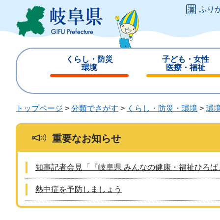
ペ
メ
ふり
ー
ニ
ジ
ュ
の
ー
先
を
くらし・防災
子ども・女性
頭
飛
環境
医療・福祉
で
ば
閉
閉
す
し
じ
じ
。
て
る
る
トップページ
>
分類でさがす
>
くらし・防災・環境
>
環
本
文
へ
重要なお知らせ
知事記者会見「『岐阜県 みんなの健康・福祉ひろば
熱中症を予防しましょう