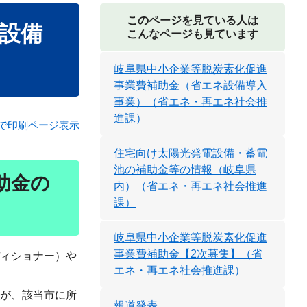
このページを見ている人は
設備
こんなページも見ています
岐阜県中小企業等脱炭素化促進
事業費補助金（省エネ設備導入
事業）（省エネ・再エネ社会推
進課）
で印刷ページ表示
住宅向け太陽光発電設備・蓄電
池の補助金等の情報（岐阜県
助金の
内）（省エネ・再エネ社会推進
課）
岐阜県中小企業等脱炭素化促進
事業費補助金【2次募集】（省
ィショナー）や
エネ・再エネ社会推進課）
んが、該当市に所
報道発表