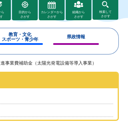
検索して
から
目的から
カレンダーから
組織から
さがす
す
さがす
さがす
さがす
教育・文化
県政情報
スポーツ・青少年
閉
閉
じ
じ
る
る
促進事業費補助金（太陽光発電設備等導入事業）