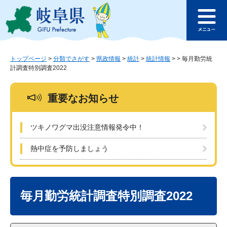
ペ
メ
このページの本文へ
ー
ニ
メ
ジ
ュ
ニ
の
ー
ュ
先
を
ー
頭
飛
トップページ
>
分類でさがす
>
県政情報
>
統計
>
統計情報
>
>
毎月勤労統
計調査特別調査2022
で
ば
す
し
。
て
重要なお知らせ
本
文
へ
ツキノワグマ出没注意情報発令中！
熱中症を予防しましょう
本
文
毎月勤労統計調査特別調査2022