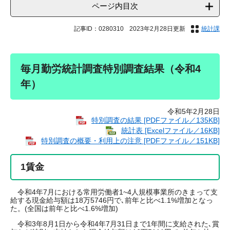
ページ内目次
記事ID：0280310
2023年2月28日更新
統計課
毎月勤労統計調査特別調査結果（令和4
年）
令和5年2月28日
特別調査の結果 [PDFファイル／135KB]
統計表 [Excelファイル／16KB]
特別調査の概要・利用上の注意 [PDFファイル／151KB]
1賃金
令和4年7月における常用労働者1~4人規模事業所のきまって支
給する現金給与額は18万5746円で､前年と比べ1.1%増加となっ
た。(全国は前年と比べ1.6%増加)
令和3年8月1日から令和4年7月31日まで1年間に支給された､賞