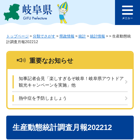
ペ
メ
このページの本文へ
ー
ニ
メ
ジ
ュ
ニ
の
ー
ュ
先
を
ー
頭
飛
トップページ
>
分類でさがす
>
県政情報
>
統計
>
統計情報
>
>
生産動態統
計調査月報202212
で
ば
す
し
。
て
重要なお知らせ
本
文
へ
知事記者会見「楽しすぎるぞ岐阜！岐阜県アウトドア
観光キャンペーンを実施」他
熱中症を予防しましょう
本
文
生産動態統計調査月報202212