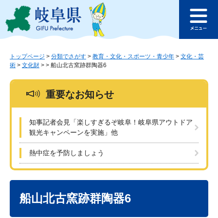
ペ
メ
このページの本文へ
ー
ニ
メ
ジ
ュ
ニ
の
ー
ュ
先
を
ー
頭
飛
トップページ
>
分類でさがす
>
教育・文化・スポーツ・青少年
>
文化・芸
術
>
文化財
>
>
船山北古窯跡群陶器6
で
ば
す
し
。
て
重要なお知らせ
本
文
へ
知事記者会見「楽しすぎるぞ岐阜！岐阜県アウトドア
観光キャンペーンを実施」他
熱中症を予防しましょう
本
文
船山北古窯跡群陶器6