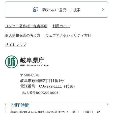
県政へのご意見・ご提案
リンク・著作権・免責事項
利用ガイド
個人情報保護の考え方
ウェブアクセシビリティ方針
サイトマップ
岐阜県庁
GIFU Prefectural Office
〒500-8570
岐阜市薮田南2丁目1番1号
電話番号 058-272-1111（代表）
（法人番号4000020210005）
開庁時間
午前8時30分から午後5時15分まで
（土曜日、日曜日、祝