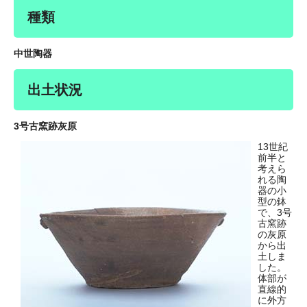
種類
中世陶器
出土状況
3号古窯跡灰原
13世紀
前半と
考えら
れる陶
器の小
型の鉢
で、3号
古窯跡
の灰原
から出
土しま
した。
体部が
直線的
に外方