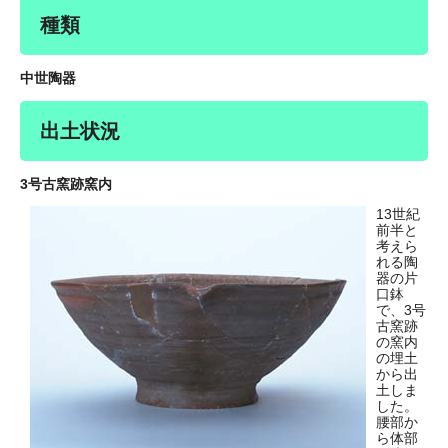
種類
中世陶器
出土状況
3号古窯跡窯内
13世紀
前半と
考えら
れる陶
器の片
口鉢
で、3号
古窯跡
の窯内
の埋土
から出
土しま
した。
腰部か
ら体部