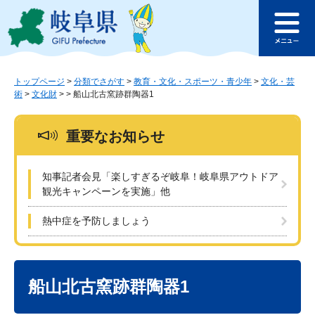
ペ
メ
このページの本文へ
ー
ニ
メ
ジ
ュ
ニ
の
ー
ュ
先
を
ー
頭
飛
トップページ
>
分類でさがす
>
教育・文化・スポーツ・青少年
>
文化・芸
術
>
文化財
>
>
船山北古窯跡群陶器1
で
ば
す
し
。
て
重要なお知らせ
本
文
へ
知事記者会見「楽しすぎるぞ岐阜！岐阜県アウトドア
観光キャンペーンを実施」他
熱中症を予防しましょう
本
文
船山北古窯跡群陶器1