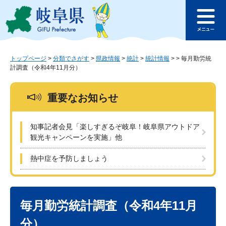
ペ
メ
このページの本文へ
ー
ニ
メ
ジ
ュ
ニ
の
ー
ュ
先
を
ー
頭
飛
トップページ
>
分類でさがす
>
県政情報
>
統計
>
統計情報
>
>
毎月勤労統
計調査（令和4年11月分）
で
ば
す
し
。
て
重要なお知らせ
本
文
へ
知事記者会見「楽しすぎるぞ岐阜！岐阜県アウトドア
観光キャンペーンを実施」他
熱中症を予防しましょう
本
文
毎月勤労統計調査（令和4年11月
分）