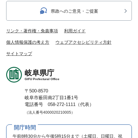
県政へのご意見・ご提案
リンク・著作権・免責事項
利用ガイド
個人情報保護の考え方
ウェブアクセシビリティ方針
サイトマップ
岐阜県庁
GIFU Prefectural Office
〒500-8570
岐阜市薮田南2丁目1番1号
電話番号 058-272-1111（代表）
（法人番号4000020210005）
開庁時間
午前8時30分から午後5時15分まで
（土曜日、日曜日、祝