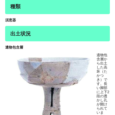
種類
須恵器
出土状況
遺物包含層
遺物包
含層か
ら出土
した高
坏（た
かつ
き）で
す。長
い脚部
に上下2
段の透
かし孔
が開け
られて
いま