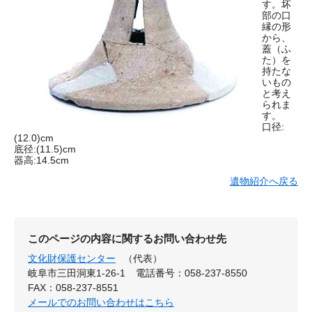
す。坏
部の口
縁の形
から、
蓋（ふ
た）を
持たな
いもの
と考え
られま
す。
口径:
(12.0)cm
底径:(11.5)cm
器高:14.5cm
遺物紹介へ戻る
このページの内容に関するお問い合わせ先
文化財保護センター
（代表）
岐阜市三田洞東1-26-1
電話番号：058-237-8550
FAX：058-237-8551
メールでのお問い合わせはこちら