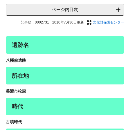
ページ内目次
記事ID：0002731
2010年7月30日更新
文化財保護センター
遺跡名
八幡前遺跡
所在地
美濃市松森
時代
古墳時代