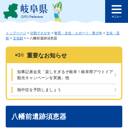
ペ
メ
このページの本文へ
ー
ニ
メ
ジ
ュ
ニ
の
ー
ュ
先
を
ー
頭
飛
トップページ
>
分類でさがす
>
教育・文化・スポーツ・青少年
>
文化・芸
術
>
文化財
>
>
八幡前遺跡須恵器
で
ば
す
し
。
て
重要なお知らせ
本
文
へ
知事記者会見「楽しすぎるぞ岐阜！岐阜県アウトドア
観光キャンペーンを実施」他
熱中症を予防しましょう
本
文
八幡前遺跡須恵器