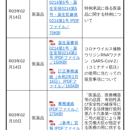
0214第5号・薬
特例承認に係る医薬
生安発0214第5
R03年02
医薬品
品に関する特例につ
号・薬生監麻発
月14日
いて
0214第1号 [PDF
ファイル／
70KB]
薬生薬審発
0214第1号・薬
コロナウイルス修飾
生安発0214第1
ウリジンRNAワクチ
号 [PDFファイル
R03年02
ン（SARS-CoV-2）
／150KB]
医薬品
月14日
（コミナティ筋注）
訂正事務連
の使用に当たっての
絡（令和2年2月
留意事項について
16日） [PDFフ
ァイル／165KB]
「医薬品、医療機器
等の品質、有効性及
事務連絡
び安全性の確保等に
関する法律施行規則
[PDFファイル／
第八十六条第一項第
275KB]
R03年02
医薬品
二号の規定により厚
月10日
（参考）官
生労働大臣が指定す
る医療の用に供する
報 [PDFファイル