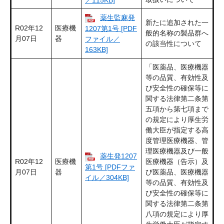
薬生監麻発
新たに追加された一
R02年12
医療機
1207第1号 [PDF
般的名称の製品群へ
月07日
器
ファイル／
の該当性について
163KB]
「医薬品、医療機器
等の品質、有効性及
び安全性の確保等に
関する法律第二条第
五項から第七項まで
の規定により厚生労
働大臣が指定する高
度管理医療機器、管
理医療機器及び一般
薬生発1207
R02年12
医療機
医療機器（告示）及
第1号 [PDFファ
月07日
器
び医薬品、医療機器
イル／304KB]
等の品質、有効性及
び安全性の確保等に
関する法律第二条第
八項の規定により厚