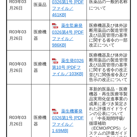
R03年03
医薬品の一般的名称
0326第1号 [PDF
医薬品
月26日
について
ファイル／
461KB]
薬生監麻発
医療機器及び体外診
断用薬品の製造管理
R03年03
医療機
0326第4号 [PDF
及び品質管理の基準
月26日
器
ファイル／
に関する省令の一部
986KB]
改正について
医療機器及び体外診
断用薬品の製造管理
薬生発0326
R03年03
医療機
及び品質管理の基準
第10号 [PDFフ
に関する省令の改正
月26日
器
ァイル／103KB]
並びに関係省令及び
告示の改正について
革新的医薬品・医療
機器・再生医療等製
品実用化促進事業の
成果に基づき策定さ
れた評価ガイドライ
薬生機審発
ンの公表について
R03年03
医療機
0326第1号 [PDF
（「中長期間呼吸/
循環補助
月26日
器
ファイル／
（ECMO/PCPS）シ
1.69MB]
ステムの評価ガイド