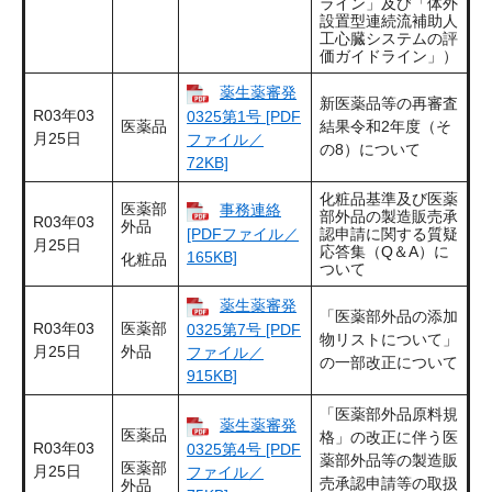
ライン」及び「体外
設置型連続流補助人
工心臓システムの評
価ガイドライン」）
薬生薬審発
新医薬品等の再審査
R03年03
0325第1号 [PDF
医薬品
結果令和2年度（そ
月25日
ファイル／
の8）について
72KB]
化粧品基準及び医薬
医薬部
事務連絡
部外品の製造販売承
R03年03
外品
[PDFファイル／
認申請に関する質疑
月25日
応答集（Q＆A）に
165KB]
化粧品
ついて
薬生薬審発
「医薬部外品の添加
R03年03
医薬部
0325第7号 [PDF
物リストについて」
月25日
外品
ファイル／
の一部改正について
915KB]
「医薬部外品原料規
薬生薬審発
医薬品
格」の改正に伴う医
R03年03
0325第4号 [PDF
薬部外品等の製造販
医薬部
月25日
ファイル／
売承認申請等の取扱
外品