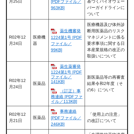
月25日
基づくバイオウェー
[PDFファイル／
バーガイドラインに
963KB]
ついて
医療機器及び体外診
薬生機審発
断用医薬品のリスク
R02年12
医療機
マネジメントに係る
1224第1号 [PDF
月24日
器
要求事項に関する日
ファイル／
本産業規格の改正の
99KB]
取扱いについて
薬生薬審発
1224第1号 [PDF
ファイル／
新医薬品等の再審査
R02年12
141KB]
医薬品
結果令和2年度（そ
月24日
の6）について
（訂正）事
務連絡 [PDFファ
イル／113KB]
事務連絡
R02年12
「使用上の注意」
医薬品
[PDFファイル／
月21日
の改訂について
246KB]