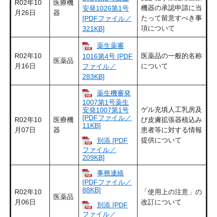
R02年10
医療機
機器の承認申請に当
安発1026第1号
月26日
器
たって留意すべき事
[PDFファイル／
項について
321KB]
薬生薬審
R02年10
医薬品の一般的名称
1016第4号 [PDF
医薬品
月16日
について
ファイル／
283KB]
薬生機審発
1007第1号薬生
ゲル充填人工乳房及
安発1007第1号
[PDFファイル／
R02年10
医療機
び皮膚拡張器植込み
11KB]
月07日
器
患者等に対する情報
提供について
別添 [PDF
ファイル／
209KB]
事務連絡
[PDFファイル／
88KB]
R02年10
「使用上の注意」の
医薬品
月06日
改訂について
別添 [PDF
ファイル／