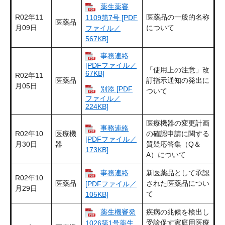
薬生薬審
R02年11
医薬品の一般的名称
1109第7号 [PDF
医薬品
月09日
について
ファイル／
567KB]
事務連絡
[PDFファイル／
「使用上の注意」改
67KB]
R02年11
医薬品
訂指示通知の発出に
月05日
別添 [PDF
ついて
ファイル／
224KB]
医療機器の変更計画
事務連絡
R02年10
医療機
の確認申請に関する
[PDFファイル／
月30日
器
質疑応答集（Q＆
173KB]
A）について
事務連絡
新医薬品として承認
R02年10
医薬品
された医薬品につい
[PDFファイル／
月29日
て
105KB]
薬生機審発
疾病の兆候を検出し
受診促す家庭用医療
1026第1号薬生