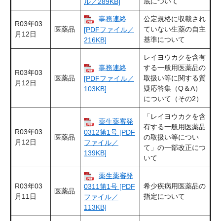
底について
ル／289KB]
事務連絡
公定規格に収載され
R03年03
医薬品
ていない生薬の自主
[PDFファイル／
月12日
基準について
216KB]
レイヨウカクを含有
事務連絡
する一般用医薬品の
R03年03
医薬品
取扱い等に関する質
[PDFファイル／
月12日
疑応答集（Q＆A）
103KB]
について（その2）
「レイヨウカクを含
薬生薬審発
有する一般用医薬品
R03年03
0312第1号 [PDF
医薬品
の取扱い等につい
月12日
ファイル／
て」の一部改正につ
139KB]
いて
薬生薬審発
R03年03
希少疾病用医薬品の
0311第1号 [PDF
医薬品
月11日
指定について
ファイル／
113KB]