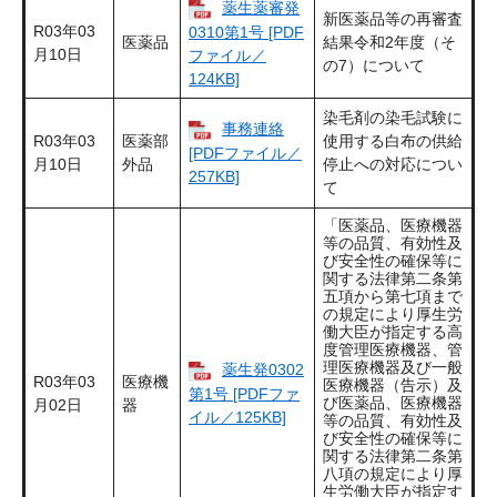
薬生薬審発
新医薬品等の再審査
R03年03
0310第1号 [PDF
医薬品
結果令和2年度（そ
月10日
ファイル／
の7）について
124KB]
染毛剤の染毛試験に
事務連絡
R03年03
医薬部
使用する白布の供給
[PDFファイル／
月10日
外品
停止への対応につい
257KB]
て
「医薬品、医療機器
等の品質、有効性及
び安全性の確保等に
関する法律第二条第
五項から第七項まで
の規定により厚生労
働大臣が指定する高
度管理医療機器、管
理医療機器及び一般
薬生発0302
R03年03
医療機
医療機器（告示）及
第1号 [PDFファ
び医薬品、医療機器
月02日
器
イル／125KB]
等の品質、有効性及
び安全性の確保等に
関する法律第二条第
八項の規定により厚
生労働大臣が指定す