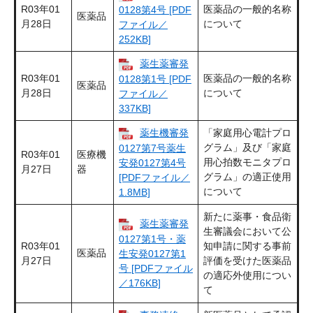
R03年01
医薬品の一般的名称
0128第4号 [PDF
医薬品
月28日
について
ファイル／
252KB]
薬生薬審発
R03年01
医薬品の一般的名称
0128第1号 [PDF
医薬品
月28日
について
ファイル／
337KB]
薬生機審発
「家庭用心電計プロ
グラム」及び「家庭
0127第7号薬生
R03年01
医療機
用心拍数モニタプロ
安発0127第4号
月27日
器
グラム」の適正使用
[PDFファイル／
について
1.8MB]
新たに薬事・食品衛
薬生薬審発
生審議会において公
0127第1号・薬
R03年01
知申請に関する事前
医薬品
生安発0127第1
月27日
評価を受けた医薬品
号 [PDFファイル
の適応外使用につい
／176KB]
て