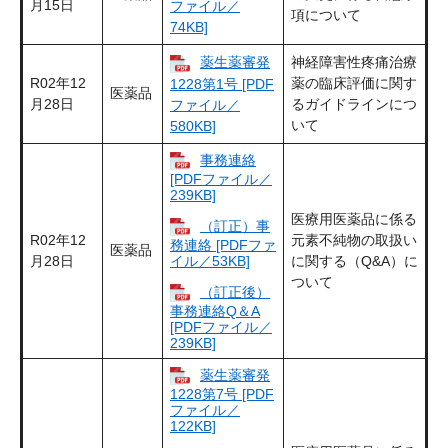
月15日
ファイル／
項について
74KB]
薬生薬審発
神経障害性疼痛治療
R02年12
薬の臨床評価に関す
1228第1号 [PDF
医薬品
月28日
るガイドラインにつ
ファイル／
いて
580KB]
事務連絡
[PDFファイル／
239KB]
医療用医薬品に係る
（訂正）事
R02年12
元素不純物の取扱い
務連絡 [PDFファ
医薬品
月28日
イル／53KB]
に関する（Q&A）に
ついて
（訂正後）
事務連絡Q＆A
[PDFファイル／
239KB]
薬生薬審発
1228第7号 [PDF
ファイル／
122KB]