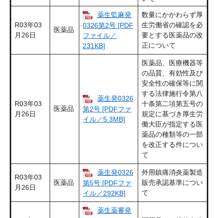
薬生監麻発
数量にかかわらず厚
R03年03
生労働省の確認を必
0326第2号 [PDF
医薬品
月26日
要とする医薬品の改
ファイル／
正について
231KB]
医薬品、医療機器等
の品質、有効性及び
安全性の確保等に関
する法律施行令第八
薬生発0326
R03年03
十条第二項第五号の
医薬品
第2号 [PDFファ
月26日
規定に基づき厚生労
イル／5.3MB]
働大臣が指定する医
薬品の種類等の一部
を改正する件につい
て
薬生発0326
外用鎮痛消炎薬製造
R03年03
医薬品
販売承認基準につい
第5号 [PDFファ
月26日
て
イル／292KB]
薬生薬審発