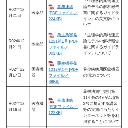
「生理学的薬物速度
事務連絡
論モデルの解析報告
R02年12
医薬品
書に関するガイドラ
[PDFファイル／
月21日
イン」の英文版につ
224KB]
いて
薬生薬審発
「生理学的薬物速度
R02年12
論モデルの解析報告
1221第1号 [PDF
医薬品
月21日
書に関するガイドラ
ファイル／
イン」について
302KB]
薬生機審発
R02年12
医療機
希少疾病用医療機器
1217第1号 [PDF
月17日
器
の指定について
ファイル／
88KB]
薬機法施行規則第
114 条の49 第1項第
事務連絡
R02年12
医療機
3号に規定する講習
[PDFファイル／
月16日
器
等の実施に当たりイ
122KB]
ンターネット等を利
用することについて