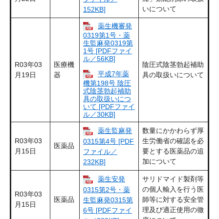
いについて
152KB]
薬生機審発
0319第1号・薬
生監麻発0319第
1号 [PDFファイ
ル／56KB]
R03年03
医療機
陰圧式陰茎勃起補助
平成7年薬
月19日
器
具の取扱いについて
機第198号 陰圧
式陰茎勃起補助
具の取扱いにつ
いて [PDFファイ
ル／30KB]
薬生監麻発
数量にかかわらず厚
R03年03
生労働省の確認を必
0315第4号 [PDF
医薬品
月15日
要とする医薬品の追
ファイル／
加について
232KB]
薬生安発
サリドマイド製剤等
の個人輸入を行う医
0315第2号・薬
R03年03
医薬品
師等に対する安全管
生監麻発0315第
月15日
理及び適正使用の徹
6号 [PDFファイ