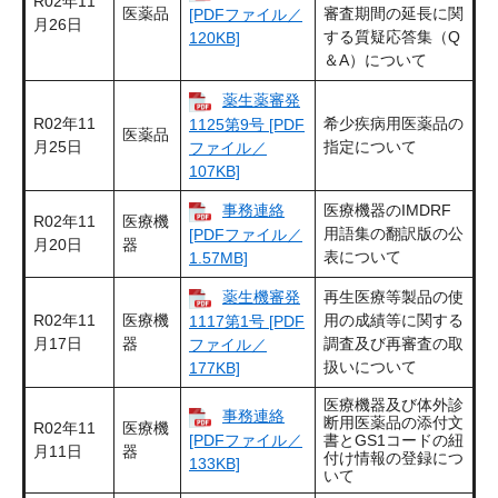
R02年11
医薬品
審査期間の延長に関
[PDFファイル／
月26日
する質疑応答集（Q
120KB]
＆A）について
薬生薬審発
R02年11
希少疾病用医薬品の
1125第9号 [PDF
医薬品
月25日
指定について
ファイル／
107KB]
事務連絡
医療機器のIMDRF
R02年11
医療機
用語集の翻訳版の公
[PDFファイル／
月20日
器
表について
1.57MB]
薬生機審発
再生医療等製品の使
R02年11
医療機
用の成績等に関する
1117第1号 [PDF
月17日
器
調査及び再審査の取
ファイル／
扱いについて
177KB]
医療機器及び体外診
事務連絡
断用医薬品の添付文
R02年11
医療機
[PDFファイル／
書とGS1コードの紐
月11日
器
付け情報の登録につ
133KB]
いて