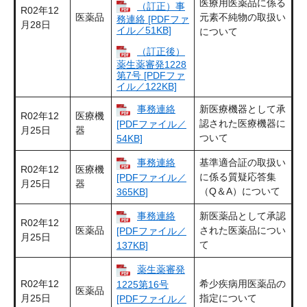
医療用医薬品に係る
（訂正）事
R02年12
医薬品
元素不純物の取扱い
務連絡 [PDFファ
月28日
イル／51KB]
について
（訂正後）
薬生薬審発1228
第7号 [PDFファ
イル／122KB]
事務連絡
新医療機器として承
R02年12
医療機
認された医療機器に
[PDFファイル／
月25日
器
ついて
54KB]
事務連絡
基準適合証の取扱い
R02年12
医療機
に係る質疑応答集
[PDFファイル／
月25日
器
（Q＆A）について
365KB]
事務連絡
新医薬品として承認
R02年12
医薬品
された医薬品につい
[PDFファイル／
月25日
て
137KB]
薬生薬審発
R02年12
希少疾病用医薬品の
1225第16号
医薬品
月25日
指定について
[PDFファイル／