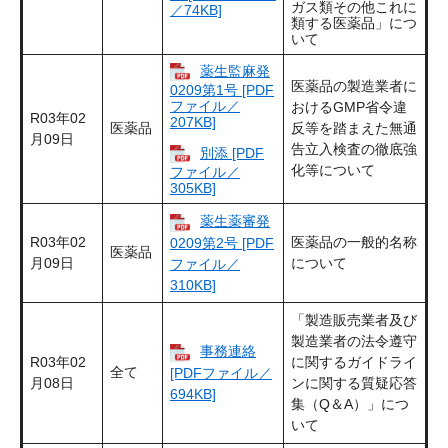
ガス類その他これに
／74KB]
類する医薬品」につ
いて
薬生監麻発
医薬品の製造業者に
0209第1号 [PDF
ファイル／
おけるGMP省令違
R03年02
207KB]
医薬品
反等を踏まえた無通
月09日
告立入検査の徹底強
別添 [PDF
化等について
ファイル／
305KB]
薬生薬審発
R03年02
医薬品の一般的名称
0209第2号 [PDF
医薬品
月09日
について
ファイル／
310KB]
「製造販売業者及び
製造業者の法令遵守
事務連絡
R03年02
に関するガイドライ
全て
[PDFファイル／
月08日
ンに関する質疑応答
694KB]
集（Q＆A）」につ
いて