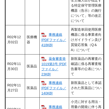
生労働大臣が指定す
る特定保守管理医療
機器（告示）の施行
について」等の改正
について
再製造単回使用医療
事務連絡
機器に係る事業者向
R02年12
医療機
けガイドライン及び
[PDFファイル／
月02日
器
質疑応答集（Q＆
418KB]
A）について
薬食審査発
新医薬品の再審査の
R02年11
確認に係る再審査報
1019第3号 [PDF
医薬品
月30日
告書等の公表につい
ファイル／
て
23KB]
事務連絡
新医薬品として承認
R02年11
医薬品
された医薬品につい
[PDFファイル／
月27日
て
140KB]
小児に対する用法・
事務連絡
用量の開発に伴う再