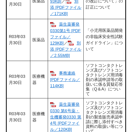
医薬品
の改訂について」の
93KB]
／
別
月30日
訂正について
添 [PDFファイル
／171KB]
薬生薬審発
「小児用医薬品開発
0330第1号 [PDF
R03年03
の非臨床安全性試験
ファイル／
医薬品
月30日
ガイドライン」につ
129KB]
／
別
いて
添 [PDFファイル
／2.55MB]
ソフトコンタクトレ
ンズ及びソフトコン
事務連絡
タクトレンズ用消毒
R03年03
医療機
[PDFファイル／
剤の承認申請等の取
月30日
器
扱いに係る質疑応答
114KB]
集（Q＆A）につい
て
ソフトコンタクトレ
薬生薬審発
ンズ及びソフトコン
0330 第6号薬・
タクトレンズ用消毒
R03年03
医療機
生機審発0330 第
剤の製造販売承認申
月30日
器
請に際し添付すべき
4号 [PDFファイ
資料の取扱い等につ
ル／120KB]
いて