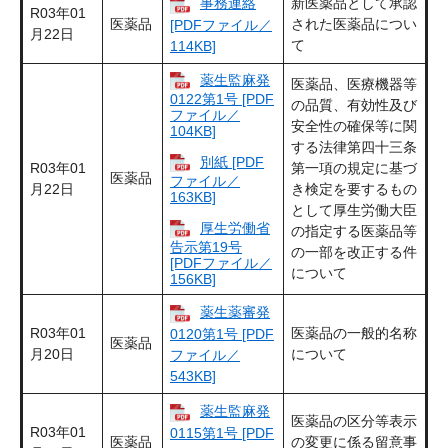
事務連絡
新医薬品として承認
R03年01
医薬品
された医薬品につい
[PDFファイル／
月22日
て
114KB]
薬生監麻発
医薬品、医療機器等
0122第1号 [PDF
の品質、有効性及び
ファイル／
安全性の確保等に関
104KB]
する法律第四十三条
別紙 [PDF
R03年01
第一項の規定に基づ
医薬品
ファイル／
月22日
き検定を要するもの
163KB]
として厚生労働大臣
厚生労働省
の指定する医薬品等
告示第19号
の一部を改正する件
[PDFファイル／
について
156KB]
薬生薬審発
R03年01
医薬品の一般的名称
0120第1号 [PDF
医薬品
月20日
について
ファイル／
543KB]
薬生監麻発
医薬品の区分等表示
R03年01
0115第1号 [PDF
医薬品
の変更に係る留意事