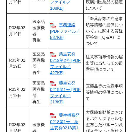
月19日
疾病用医薬品の指定
ファイル／
について
108KB]
「医薬品等の注意事
医薬品
事務連絡
項等情報の提供につ
R03年02
医療機
いて」に関する質疑
[PDFファイル／
月19日
器
応答集（Q＆A）に
537KB]
再生
ついて
医薬品
薬生安発
注意事項等情報の届
R03年02
医療機
0219第2号 [PDF
出等に当たっての留
月19日
器
ファイル／
意事項について
再生
427KB]
医薬品
薬生安発
医薬品等の注意事項
R03年02
医療機
0219第1号 [PDF
等情報の提供につい
月19日
器
ファイル／
て
再生
213KB]
大腿膝窩動脈におけ
薬生機審発
るパクリタキセルを
0218第1号、薬
R03年02
医療機
塗布したバルーン及
生安発0218第1
月18日
器
びステントの添付文