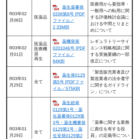
医療用から要指導・
薬生薬審発
一般用への転用に関
R03年02
0208第8号 [PDF
医薬品
する評価検討会議に
月08日
ファイル／
おける中間とりまと
2.33MB]
めについて
薬機発第
レギュラトリーサイ
医薬品
R03年02
エンス戦略相談に関
0201046号 [PDF
医療機
器
月01日
する実施要綱の一部
ファイル／
再生
改正について
84KB]
「製造販売業者及び
薬生発0129
R03年01
製造業者の法令遵守
全て
第5号 [PDFファ
月29日
に関するガイドライ
イル／575KB]
ン」について
薬生総発
0129第1号・薬
生薬審発0129第
「薬事に関する業務
3号・薬生機審発
R03年01
に責任を有する役
0129第1号・薬
全て
月29日
員」の定義等につい
生安発0129第2