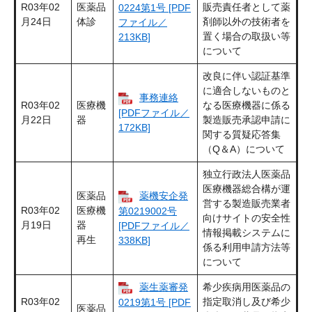
R03年02
医薬品
販売責任者として薬
0224第1号 [PDF
月24日
体診
剤師以外の技術者を
ファイル／
置く場合の取扱い等
213KB]
について
改良に伴い認証基準
に適合しないものと
事務連絡
R03年02
医療機
なる医療機器に係る
[PDFファイル／
月22日
器
製造販売承認申請に
172KB]
関する質疑応答集
（Q＆A）について
独立行政法人医薬品
医療機器総合構が運
医薬品
薬機安企発
営する製造販売業者
R03年02
医療機
第0219002号
向けサイトの安全性
月19日
器
[PDFファイル／
情報掲載システムに
再生
338KB]
係る利用申請方法等
について
薬生薬審発
希少疾病用医薬品の
R03年02
指定取消し及び希少
0219第1号 [PDF
医薬品