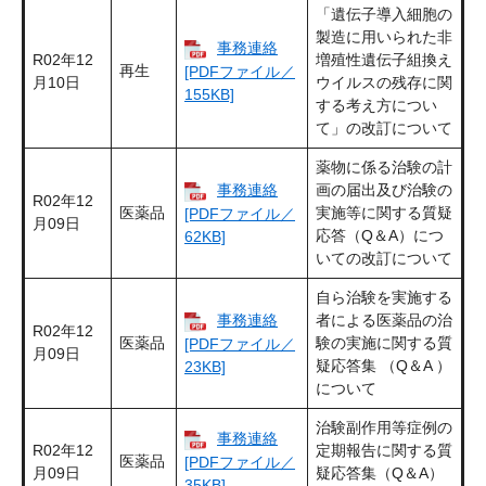
「遺伝子導入細胞の
製造に用いられた非
事務連絡
R02年12
増殖性遺伝子組換え
再生
[PDFファイル／
月10日
ウイルスの残存に関
155KB]
する考え方につい
て」の改訂について
薬物に係る治験の計
事務連絡
画の届出及び治験の
R02年12
医薬品
実施等に関する質疑
[PDFファイル／
月09日
応答（Q＆A）につ
62KB]
いての改訂について
自ら治験を実施する
事務連絡
者による医薬品の治
R02年12
医薬品
験の実施に関する質
[PDFファイル／
月09日
疑応答集 （Q＆A ）
23KB]
について
治験副作用等症例の
事務連絡
R02年12
定期報告に関する質
医薬品
[PDFファイル／
月09日
疑応答集（Q＆A）
35KB]