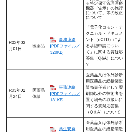
る特定保守管理医療
機器（告示）の施行
について」等の改正
について
「電子化コモン・テ
クニカル・ドキュメ
事務連絡
ント（eCTD）によ
R03年03
医薬品
る承認申請につい
[PDFファイル／
月01日
て」に関する質疑応
328KB]
答集（Q&A）につい
て
医薬品又は体外診断
用医薬品の総括製造
事務連絡
販売責任者として薬
R03年02
医薬品
剤師以外の技術者を
[PDFファイル／
月24日
体診
置く場合の取扱いに
181KB]
関する質疑応答集
（Q＆A）について
医薬品又は体外診断
薬生安発
用医薬品の総括製造