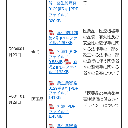
て
号・薬生監麻発
0129第5号 [PDF
ファイル／
326KB]
医薬品、医療機器等
薬生発0129
の品質、有効性及び
第2号 [PDFファ
イル／287KB]
安全性の確保等に関
R03年01
する法律等の一部を
別添1 [PDF
全て
月29日
改正する法律の一部
ファイル／
の施行に伴う関係省
9.58MB]
/
別
令の整備等に関する
添2 [PDFファイ
ル／132KB]
省令の公布について
薬生薬審発
0129第8号 [PDF
ファイル／
「医薬品の生殖発生
R03年01
141KB]
医薬品
毒性評価に係るガイ
月29日
ドライン」について
別添 [PDF
ファイル／
1.48MB]
薬生薬審発