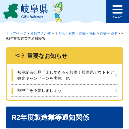
ペ
メ
このページの本文へ
ー
ニ
メ
ジ
ュ
ニ
の
ー
ュ
先
を
ー
頭
飛
トップページ
>
分類でさがす
>
子ども・女性・医療・福祉
>
医療
>
薬事
>
>
R2年度製造業等通知関係
で
ば
す
し
。
て
重要なお知らせ
本
文
へ
知事記者会見「楽しすぎるぞ岐阜！岐阜県アウトドア
観光キャンペーンを実施」他
熱中症を予防しましょう
本
文
R2年度製造業等通知関係