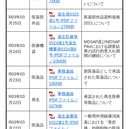
75KB]
いについて
薬生発0325
R03年03
医薬部
医薬部外品原料規格
第1号 [PDFファ
月25日
外品
2021 について
イル／278KB]
薬生監麻発
MDSAP及びMDSAP
0324第1号薬生
R03年03
医療機
Pilotにおける調査結
機審発0324第6
果の試行的受入れ期
月24日
器
号 [PDFファイル
間の継続について
／106KB]
事務連絡
新医薬品として承認
R03年03
医薬品
された医薬品につい
[PDFファイル／
月23日
て
195KB]
事務連絡
R03年03
承認された再生医療
再生
[PDFファイル／
月22日
等製品について
107KB]
薬生薬審発
一般用外用鎮痛消炎
R03年03
薬における「骨折
0322第1号 [PDF
医薬品
月22日
痛」効能削除の取扱
ファイル／