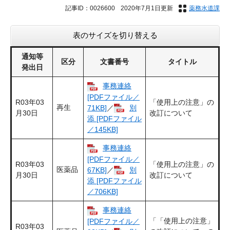
記事ID：0026600
2020年7月1日更新
薬務水道課
表のサイズを切り替える
通知等
区分
文書番号
タイトル
発出日
事務連絡
[PDFファイル／
R03年03
「使用上の注意」の
再生
71KB]
／
別
月30日
改訂について
添 [PDFファイル
／145KB]
事務連絡
[PDFファイル／
R03年03
「使用上の注意」の
医薬品
67KB]
／
別
月30日
改訂について
添 [PDFファイル
／706KB]
事務連絡
「「使用上の注意」
[PDFファイル／
R03年03