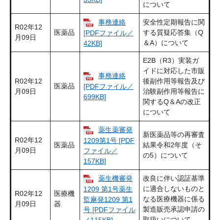
について
事務連絡
安全性定期報告に関
R02年12
医薬品
する質疑応答集（Q
[PDFファイル／
月09日
＆A）について
42KB]
E2B（R3）実装ガ
イドに対応した市販
事務連絡
R02年12
後副作用等報告及び
医薬品
[PDFファイル／
月09日
治験副作用等報告に
699KB]
関するQ＆Aの改正
について
薬生薬審発
新医薬品等の再審査
R02年12
1209第1号 [PDF
医薬品
結果令和2年度（そ
月09日
ファイル／
の5）について
157KB]
薬生機審発
改良に伴い認証基準
に適合しないものと
1209 第1号薬生
R02年12
医療機
なる医療機器に係る
監麻発1209 第1
月09日
器
製造販売承認申請の
号 [PDFファイル
取扱いについて
／115KB]