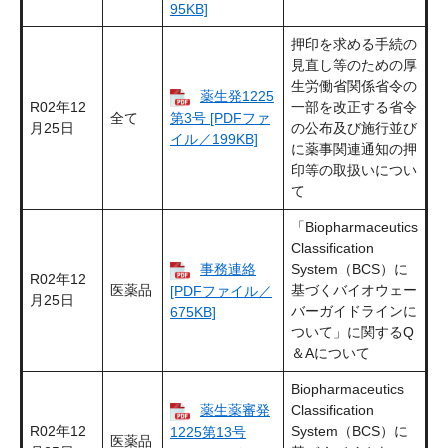
95KB]
押印を求める手続の
見直し等のための厚
生労働省関係省令の
薬生発1225
R02年12
一部を改正する省令
第3号 [PDFファ
全て
月25日
の公布及び施行並び
イル／199KB]
に薬事関連通知の押
印等の取扱いについ
て
「Biopharmaceutics
Classification
事務連絡
System（BCS）に
R02年12
医薬品
基づくバイオウェー
[PDFファイル／
月25日
バーガイドラインに
675KB]
ついて」に関するQ
＆Aについて
Biopharmaceutics
薬生薬審発
Classification
R02年12
System（BCS）に
1225第13号
医薬品