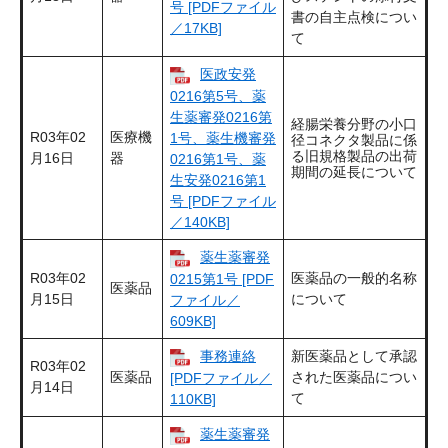
号 [PDFファイル
書の自主点検につい
／17KB]
て
医政安発
0216第5号、薬
生薬審発0216第
経腸栄養分野の小口
R03年02
医療機
1号、薬生機審発
径コネクタ製品に係
る旧規格製品の出荷
月16日
器
0216第1号、薬
期間の延長について
生安発0216第1
号 [PDFファイル
／140KB]
薬生薬審発
R03年02
医薬品の一般的名称
0215第1号 [PDF
医薬品
月15日
について
ファイル／
609KB]
事務連絡
新医薬品として承認
R03年02
医薬品
された医薬品につい
[PDFファイル／
月14日
て
110KB]
薬生薬審発