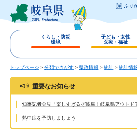
ペ
メ
ふり
ー
ニ
ジ
ュ
の
ー
先
を
くらし・防災
子ども・女性
頭
飛
環境
医療・福祉
で
ば
閉
閉
す
し
じ
じ
。
て
る
る
トップページ
>
分類でさがす
>
県政情報
>
統計
>
統計情
本
文
へ
重要なお知らせ
知事記者会見「楽しすぎるぞ岐阜！岐阜県アウトド
熱中症を予防しましょう