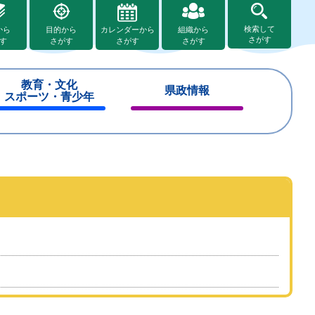
検索して
から
目的から
カレンダーから
組織から
さがす
す
さがす
さがす
さがす
教育・文化
県政情報
スポーツ・青少年
閉
閉
じ
じ
る
る