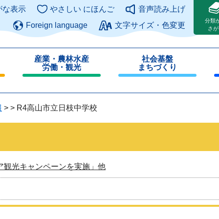
このページの本文へ
がな表示
やさしい にほんご
音声読み上げ
分類
Foreign language
文字サイズ・色変更
さが
産業・農林水産
社会基盤
労働・観光
まちづくり
閉
閉
じ
じ
る
る
報
>
>
R4高山市立日枝中学校
ア観光キャンペーンを実施」他