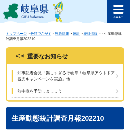
ペ
メ
このページの本文へ
ー
ニ
メ
ジ
ュ
ニ
の
ー
ュ
先
を
ー
頭
飛
トップページ
>
分類でさがす
>
県政情報
>
統計
>
統計情報
>
>
生産動態統
計調査月報202210
で
ば
す
し
。
て
重要なお知らせ
本
文
へ
知事記者会見「楽しすぎるぞ岐阜！岐阜県アウトドア
観光キャンペーンを実施」他
熱中症を予防しましょう
本
文
生産動態統計調査月報202210