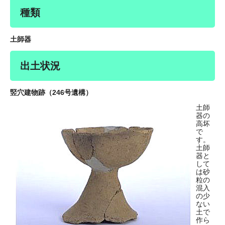
種類
土師器
出土状況
竪穴建物跡（246号遺構）
土師
器の
高坏
で
す。
土師
器と
して
は砂
粒の
混入
の少
ない
土で
作ら