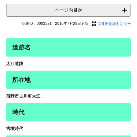
ページ内目次
記事ID：0002581
2010年7月29日更新
文化財保護センター
遺跡名
太江遺跡
所在地
飛騨市古川町太江
時代
古墳時代