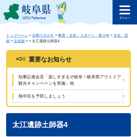
ペ
メ
このページの本文へ
ー
ニ
メ
ジ
ュ
ニ
の
ー
ュ
先
を
ー
頭
飛
トップページ
>
分類でさがす
>
教育・文化・スポーツ・青少年
>
文化・芸
術
>
文化財
>
>
太江遺跡土師器4
で
ば
す
し
。
て
重要なお知らせ
本
文
へ
知事記者会見「楽しすぎるぞ岐阜！岐阜県アウトドア
観光キャンペーンを実施」他
熱中症を予防しましょう
本
文
太江遺跡土師器4