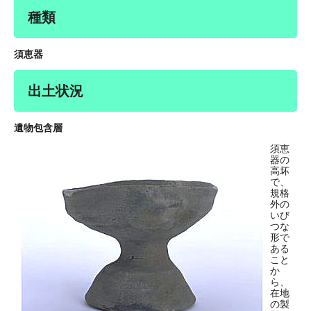
種類
須恵器
出土状況
遺物包含層
須恵
器の
高坏
で、
規格
外の
いび
つな
形で
ある
こと
か
ら、
在地
の製