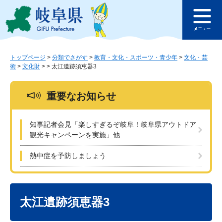
ペ
メ
このページの本文へ
ー
ニ
メ
ジ
ュ
ニ
の
ー
ュ
先
を
ー
頭
飛
トップページ
>
分類でさがす
>
教育・文化・スポーツ・青少年
>
文化・芸
術
>
文化財
>
>
太江遺跡須恵器3
で
ば
す
し
。
て
重要なお知らせ
本
文
へ
知事記者会見「楽しすぎるぞ岐阜！岐阜県アウトドア
観光キャンペーンを実施」他
熱中症を予防しましょう
本
文
太江遺跡須恵器3