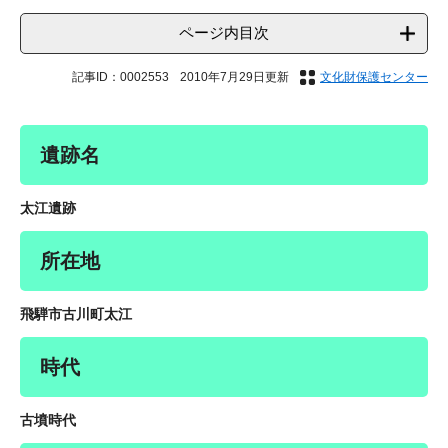
ページ内目次
記事ID：0002553
2010年7月29日更新
文化財保護センター
遺跡名
太江遺跡
所在地
飛騨市古川町太江
時代
古墳時代