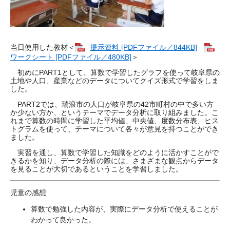
当日使用した教材＜
提示資料 [PDFファイル／844KB]
ワークシート [PDFファイル／480KB]
＞
初めにPART1として、算数で学習したグラフを使って岐阜県の
土地や人口、産業などのデータについてクイズ形式で学習をしま
した。
PART2では、瑞浪市の人口が岐阜県の42市町村の中で多い方
か少ない方か、というテーマでデータ分析に取り組みました。こ
れまで算数の時間に学習した平均値、中央値、度数分布表、ヒス
トグラムを使って、テーマについて各々が意見を持つことができ
ました。
実習を通し、算数で学習した知識をどのように活かすことがで
きるかを知り、データ分析の際には、さまざまな観点からデータ
を見ることが大切であるということを学習しました。​
児童の感想
算数で勉強した内容が、実際にデータ分析で使えることが
わかって良かった。