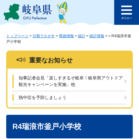
ペ
メ
このページの本文へ
ー
ニ
メ
ジ
ュ
ニ
の
ー
ュ
先
を
ー
頭
飛
トップページ
>
分類でさがす
>
県政情報
>
統計
>
統計情報
>
>
R4瑞浪市釜
戸小学校
で
ば
す
し
。
て
重要なお知らせ
本
文
へ
知事記者会見「楽しすぎるぞ岐阜！岐阜県アウトドア
観光キャンペーンを実施」他
熱中症を予防しましょう
本
文
R4瑞浪市釜戸小学校