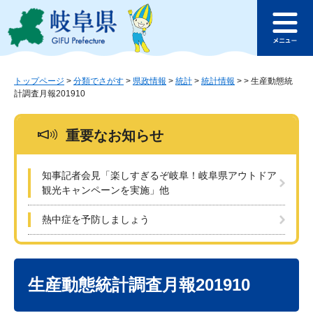
ペ
メ
このページの本文へ
ー
ニ
メ
ジ
ュ
ニ
の
ー
ュ
先
を
ー
頭
飛
トップページ
>
分類でさがす
>
県政情報
>
統計
>
統計情報
>
>
生産動態統
計調査月報201910
で
ば
す
し
。
て
重要なお知らせ
本
文
へ
知事記者会見「楽しすぎるぞ岐阜！岐阜県アウトドア
観光キャンペーンを実施」他
熱中症を予防しましょう
本
文
生産動態統計調査月報201910