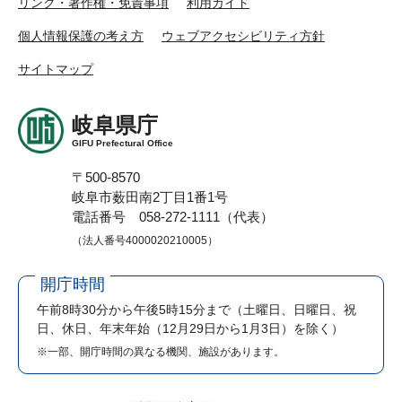
リンク・著作権・免責事項
利用ガイド
個人情報保護の考え方
ウェブアクセシビリティ方針
サイトマップ
岐阜県庁
GIFU Prefectural Office
〒500-8570
岐阜市薮田南2丁目1番1号
電話番号 058-272-1111（代表）
（法人番号4000020210005）
開庁時間
午前8時30分から午後5時15分まで
（土曜日、日曜日、祝
日、休日、年末年始（12月29日から1月3日）を除く）
※一部、開庁時間の異なる機関、施設があります。