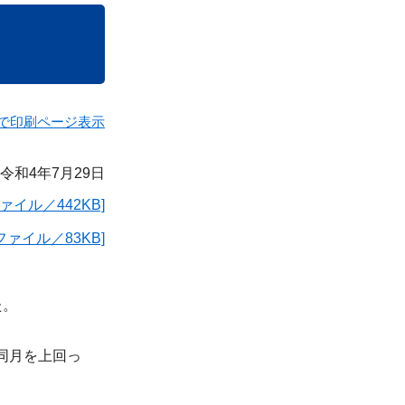
で印刷ページ表示
令和4年7月29日
ファイル／442KB]
ファイル／83KB]
た。
年同月を上回っ