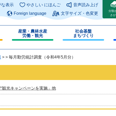
このページの本文へ
がな表示
やさしい にほんご
音声読み上げ
分類
Foreign language
文字サイズ・色変更
さが
産業・農林水産
社会基盤
労働・観光
まちづくり
閉
閉
じ
じ
る
る
報
>
>
毎月勤労統計調査（令和4年5月分）
ア観光キャンペーンを実施」他