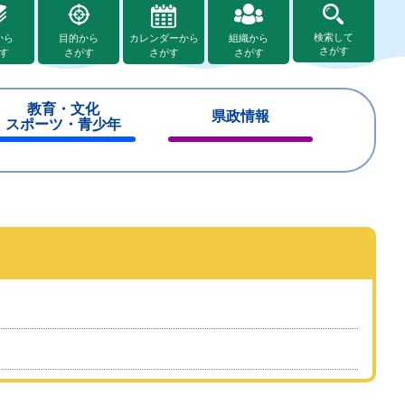
検索して
から
目的から
カレンダーから
組織から
さがす
す
さがす
さがす
さがす
教育・文化
県政情報
スポーツ・青少年
閉
閉
じ
じ
る
る