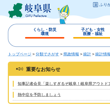
ペ
メ
ふり
ー
ニ
ジ
ュ
の
ー
先
を
くらし・防災
子ども・女性
頭
飛
環境
医療・福祉
で
ば
閉
閉
す
し
じ
じ
。
て
る
る
トップページ
>
分類でさがす
>
県政情報
>
統計
>
統計情
本
文
へ
重要なお知らせ
知事記者会見「楽しすぎるぞ岐阜！岐阜県アウトド
熱中症を予防しましょう