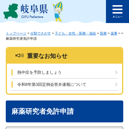
ペ
メ
このページの本文へ
ー
ニ
メ
ジ
ュ
ニ
の
ー
ュ
先
を
ー
頭
飛
トップページ
>
分類でさがす
>
子ども・女性・医療・福祉
>
医療
>
薬事
>
>
麻薬研究者免許申請
で
ば
す
し
。
て
重要なお知らせ
本
文
へ
熱中症を予防しましょう
令和8年第3回定例会答弁速報について
本
文
麻薬研究者免許申請