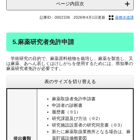
ページ内目次
記事ID：0002336
2026年4月1日更新
薬務水道課
5.麻薬研究者免許申請
学術研究の目的で、麻薬原料植物を栽培し、麻薬を製造し、又
は麻薬、あへん若しくはけしがらを使用するためには、県知事の
麻薬研究者免許が必要です。
表のサイズを切り替える
麻薬取扱者免許申請書
申請者の診断書
履歴書（※1）
研究課題及び方法（※2）
研究施設設置者の研究同意書（※3）
新たに麻薬取扱業務所となる場合は、麻
薬貯蔵設備概要図
提出書類