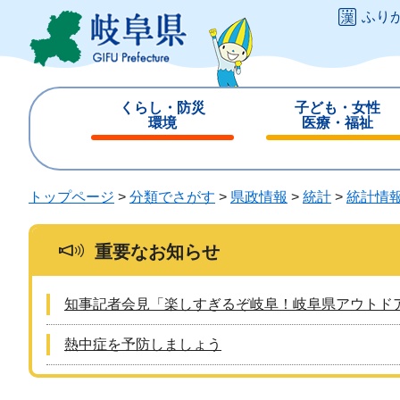
ペ
メ
ふり
ー
ニ
ジ
ュ
の
ー
先
を
くらし・防災
子ども・女性
頭
飛
環境
医療・福祉
で
ば
閉
閉
す
し
じ
じ
。
て
る
る
トップページ
>
分類でさがす
>
県政情報
>
統計
>
統計情
本
文
へ
重要なお知らせ
知事記者会見「楽しすぎるぞ岐阜！岐阜県アウトド
熱中症を予防しましょう