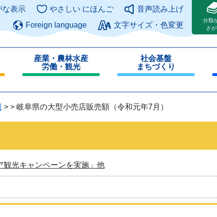
このページの本文へ
がな表示
やさしい にほんご
音声読み上げ
分類
Foreign language
文字サイズ・色変更
さが
産業・農林水産
社会基盤
労働・観光
まちづくり
閉
閉
じ
じ
る
る
報
>
>
岐阜県の大型小売店販売額（令和元年7月）
ア観光キャンペーンを実施」他