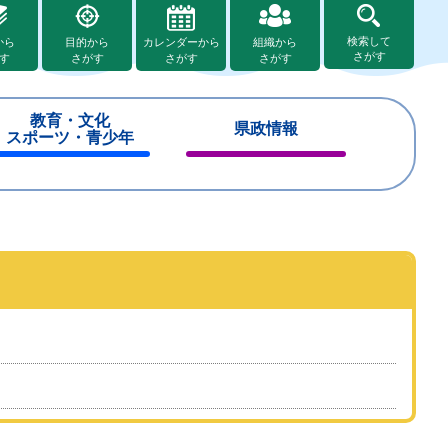
検索して
から
目的から
カレンダーから
組織から
さがす
す
さがす
さがす
さがす
教育・文化
県政情報
スポーツ・青少年
閉
閉
じ
じ
る
る