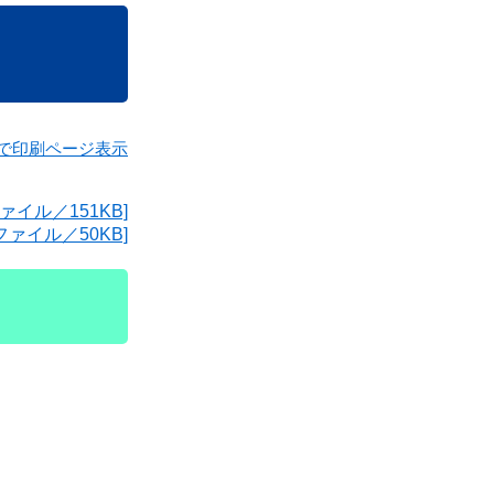
で印刷ページ表示
イル／151KB]
ファイル／50KB]