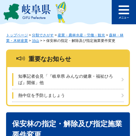
ペ
メ
このページの本文へ
ー
ニ
メ
ジ
ュ
ニ
の
ー
ュ
先
を
ー
頭
飛
トップページ
>
分類でさがす
>
産業・農林水産・労働・観光
>
森林・林
業・木材産業
>
治山
>
>
保安林の指定・解除及び指定施業要件変更
で
ば
す
し
。
て
重要なお知らせ
本
文
へ
知事記者会見「『岐阜県 みんなの健康・福祉ひろ
ば』開催」他
熱中症を予防しましょう
本
文
保安林の指定・解除及び指定施業
要件変更