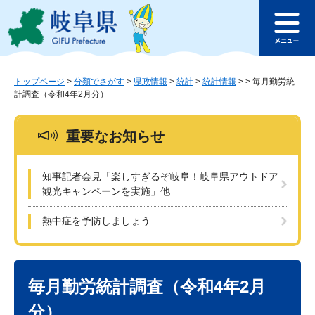
ペ
メ
このページの本文へ
ー
ニ
メ
ジ
ュ
ニ
の
ー
ュ
先
を
ー
頭
飛
トップページ
>
分類でさがす
>
県政情報
>
統計
>
統計情報
>
>
毎月勤労統
計調査（令和4年2月分）
で
ば
す
し
。
て
重要なお知らせ
本
文
へ
知事記者会見「楽しすぎるぞ岐阜！岐阜県アウトドア
観光キャンペーンを実施」他
熱中症を予防しましょう
本
文
毎月勤労統計調査（令和4年2月
分）