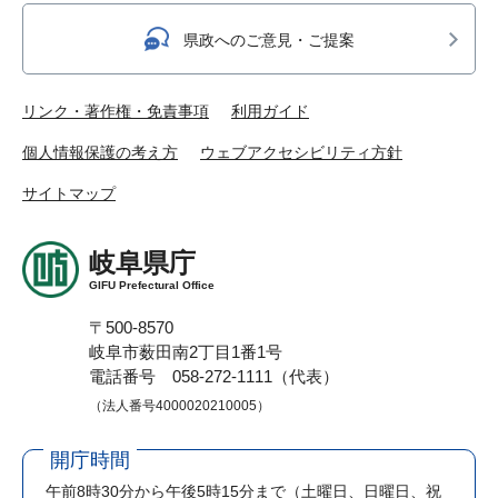
県政へのご意見・ご提案
リンク・著作権・免責事項
利用ガイド
個人情報保護の考え方
ウェブアクセシビリティ方針
サイトマップ
岐阜県庁
GIFU Prefectural Office
〒500-8570
岐阜市薮田南2丁目1番1号
電話番号 058-272-1111（代表）
（法人番号4000020210005）
開庁時間
午前8時30分から午後5時15分まで
（土曜日、日曜日、祝