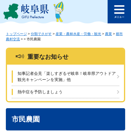
ペ
メ
このページの本文へ
ー
ニ
メ
ジ
ュ
ニ
の
ー
ュ
先
を
ー
頭
飛
トップページ
>
分類でさがす
>
産業・農林水産・労働・観光
>
農業
>
都市
農村交流
>
>
市民農園
で
ば
す
し
。
て
重要なお知らせ
本
文
へ
知事記者会見「楽しすぎるぞ岐阜！岐阜県アウトドア
観光キャンペーンを実施」他
熱中症を予防しましょう
本
文
市民農園