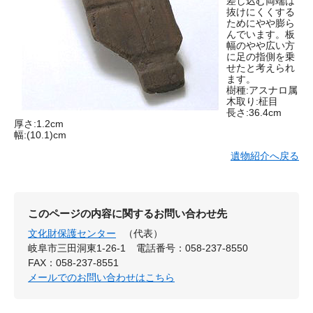
差し込む両端は
抜けにくくする
ためにやや膨ら
んでいます。板
幅のやや広い方
に足の指側を乗
せたと考えられ
ます。
樹種:アスナロ属
木取り:柾目
長さ:36.4cm
厚さ:1.2cm
幅:(10.1)cm
遺物紹介へ戻る
このページの内容に関するお問い合わせ先
文化財保護センター
（代表）
岐阜市三田洞東1-26-1
電話番号：058-237-8550
FAX：058-237-8551
メールでのお問い合わせはこちら