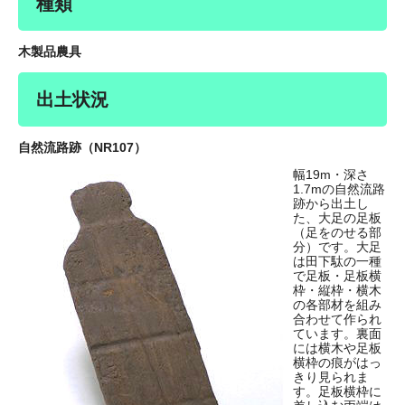
種類
木製品農具
出土状況
自然流路跡（NR107）
幅19m・深さ
1.7mの自然流路
跡から出土し
た、大足の足板
（足をのせる部
分）です。大足
は田下駄の一種
で足板・足板横
枠・縦枠・横木
の各部材を組み
合わせて作られ
ています。裏面
には横木や足板
横枠の痕がはっ
きり見られま
す。足板横枠に