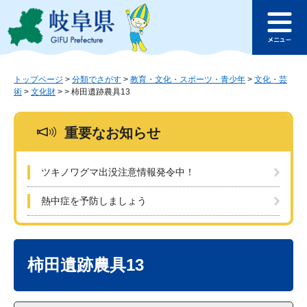
ペ
メ
このページの本文へ
ー
ニ
メ
ジ
ュ
ニ
の
ー
ュ
先
を
ー
頭
飛
トップページ
>
分類でさがす
>
教育・文化・スポーツ・青少年
>
文化・芸
術
>
文化財
>
>
柿田遺跡農具13
で
ば
す
し
。
て
重要なお知らせ
本
文
へ
ツキノワグマ出没注意情報発令中！
熱中症を予防しましょう
本
文
柿田遺跡農具13