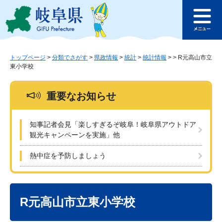
ペ
メ
このページの本文へ
ー
ニ
メ
ジ
ュ
ニ
の
ー
ュ
先
を
ー
頭
飛
トップページ
>
分類でさがす
>
県政情報
>
統計
>
統計情報
>
>
R元高山市立
東小学校
で
ば
す
し
。
て
重要なお知らせ
本
文
へ
知事記者会見「楽しすぎるぞ岐阜！岐阜県アウトドア
観光キャンペーンを実施」他
熱中症を予防しましょう
本
文
R元高山市立東小学校