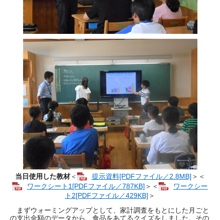
当日使用した教材
＜
提示資料[PDFファイル／2.8MB]
＞＜
ワークシート1[PDFファイル／787KB]
＞＜
ワークシー
ト2[PDFファイル／429KB]
＞
まずウォーミングアップとして、家計調査をもとにした月ごと
の支出金額のデータから、食品をあてるクイズをしました。その