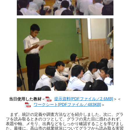
当日使用した教材
＜
提示資料[PDFファイル／2.6MB]
＞＜
ワークシート[PDFファイル／483KB]
＞
まず、統計の定義や調査方法などを紹介しました。次に、グラ
フを読み取るときのコツとして、グラフの見た目に惑わされず、
表題や軸、メモリ、出典などをしっかり確認することを学びまし
た。最後に、高山市の就業状況についてグラフから読み取る実習