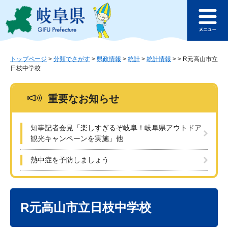
ペ
メ
このページの本文へ
ー
ニ
メ
ジ
ュ
ニ
の
ー
ュ
先
を
ー
頭
飛
トップページ
>
分類でさがす
>
県政情報
>
統計
>
統計情報
>
>
R元高山市立
日枝中学校
で
ば
す
し
。
て
重要なお知らせ
本
文
へ
知事記者会見「楽しすぎるぞ岐阜！岐阜県アウトドア
観光キャンペーンを実施」他
熱中症を予防しましょう
本
文
R元高山市立日枝中学校