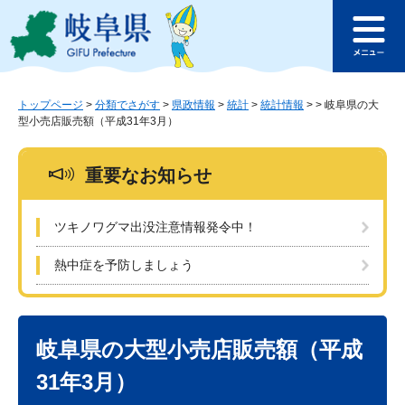
ペ
メ
このページの本文へ
ー
ニ
メ
ジ
ュ
ニ
の
ー
ュ
先
を
ー
頭
飛
トップページ
>
分類でさがす
>
県政情報
>
統計
>
統計情報
>
>
岐阜県の大
型小売店販売額（平成31年3月）
で
ば
す
し
。
て
重要なお知らせ
本
文
へ
ツキノワグマ出没注意情報発令中！
熱中症を予防しましょう
本
文
岐阜県の大型小売店販売額（平成
31年3月）