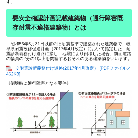
す。
要安全確認計画記載建築物（通行障害既
存耐震不適格建築物）とは
昭和56年5月31日以前の旧耐震基準で建築された建築物で、岐
阜県耐震改修促進計画（2017年4月改定）において指定した、耐
震診断義務付け道路に接し、地震により倒壊した場合、前面道路
の幅員の2分の1以上を閉塞するおそれのある建築物をいいます。
※耐震診断義務付け道路(2017年4月改定） [PDFファイル／
462KB]
《倒壊時に通行障害となる要件》