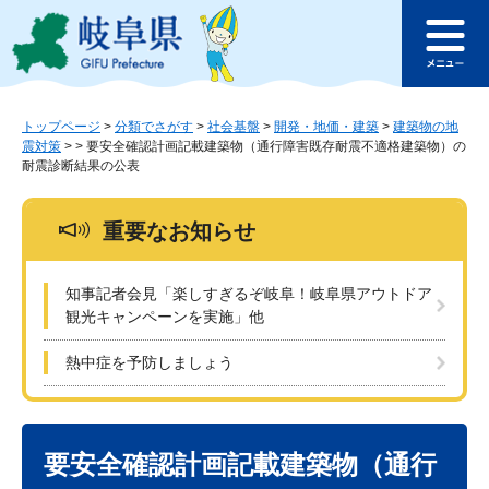
ペ
メ
このページの本文へ
ー
ニ
メ
ジ
ュ
ニ
の
ー
ュ
先
を
ー
頭
飛
トップページ
>
分類でさがす
>
社会基盤
>
開発・地価・建築
>
建築物の地
震対策
>
>
要安全確認計画記載建築物（通行障害既存耐震不適格建築物）の
で
ば
耐震診断結果の公表
す
し
。
て
本
重要なお知らせ
文
へ
知事記者会見「楽しすぎるぞ岐阜！岐阜県アウトドア
観光キャンペーンを実施」他
熱中症を予防しましょう
本
文
要安全確認計画記載建築物（通行