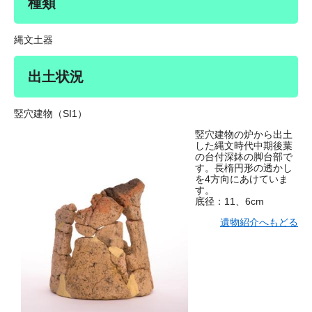
種類
縄文土器
出土状況
竪穴建物（SI1）
竪穴建物の炉から出土
した縄文時代中期後葉
の台付深鉢の脚台部で
す。長楕円形の透かし
を4方向にあけていま
す。
底径：11、6cm
遺物紹介へもどる