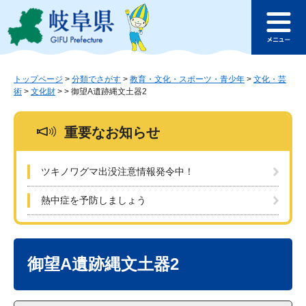
ペ
メ
このページの本文へ
ー
ニ
メ
ジ
ュ
ニ
の
ー
ュ
先
を
ー
頭
飛
トップページ
>
分類でさがす
>
教育・文化・スポーツ・青少年
>
文化・芸
術
>
文化財
>
>
御望A遺跡縄文土器2
で
ば
す
し
。
て
重要なお知らせ
本
文
へ
ツキノワグマ出没注意情報発令中！
熱中症を予防しましょう
本
文
御望A遺跡縄文土器2