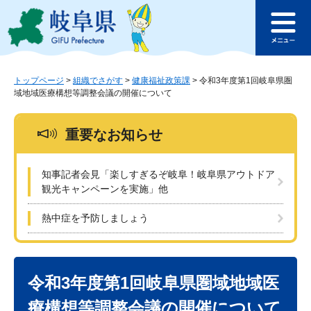
ペ
メ
このページの本文へ
ー
ニ
メ
ジ
ュ
ニ
の
ー
ュ
先
を
ー
頭
飛
トップページ
>
組織でさがす
>
健康福祉政策課
>
令和3年度第1回岐阜県圏
域地域医療構想等調整会議の開催について
で
ば
す
し
。
て
重要なお知らせ
本
文
へ
知事記者会見「楽しすぎるぞ岐阜！岐阜県アウトドア
観光キャンペーンを実施」他
熱中症を予防しましょう
本
文
令和3年度第1回岐阜県圏域地域医
療構想等調整会議の開催について