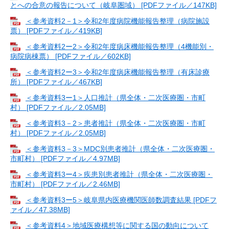
とへの合意の報告について（岐阜圏域） [PDFファイル／147KB]
＜参考資料2－1＞令和2年度病院機能報告整理（病院施設
票） [PDFファイル／419KB]
＜参考資料2ー2＞令和2年度病床機能報告整理（4機能別・
病院病棟票） [PDFファイル／602KB]
＜参考資料2ー3＞令和2年度病床機能報告整理（有床診療
所） [PDFファイル／467KB]
＜参考資料3ー1＞人口推計（県全体・二次医療圏・市町
村） [PDFファイル／2.05MB]
＜参考資料3－2＞患者推計（県全体・二次医療圏・市町
村） [PDFファイル／2.05MB]
＜参考資料3－3＞MDC別患者推計（県全体・二次医療圏・
市町村） [PDFファイル／4.97MB]
＜参考資料3ー4＞疾患別患者推計（県全体・二次医療圏・
市町村） [PDFファイル／2.46MB]
＜参考資料3ー5＞岐阜県内医療機関医師数調査結果 [PDFフ
ァイル／47.38MB]
＜参考資料4＞地域医療構想等に関する国の動向について