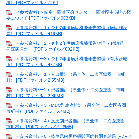
域） [PDFファイル／76KB]
＜参考資料1＞岐阜・西濃医療センター 西濃厚生病院の概
要について [PDFファイル／903KB]
＜参考資料2－1＞令和2年度病院機能報告整理（病院施設
票） [PDFファイル／419KB]
＜参考資料2ー2＞令和2年度病床機能報告整理（4機能別・
病院病棟票） [PDFファイル／602KB]
＜参考資料2ー3＞令和2年度病床機能報告整理（有床診療
所） [PDFファイル／467KB]
＜参考資料3ー1＞人口推計（県全体・二次医療圏・市町
村） [PDFファイル／2.55MB]
＜参考資料3ー2＞患者推計（県全体・二次医療圏・市町
村） [PDFファイル／2.39MB]
＜参考資料3－3＞MDC別患者推計（県全体・二次医療圏・
市町村） [PDFファイル／5.7MB]
＜参考資料3－4＞疾患別患者推計（県全体・二次医療圏・
市町村） [PDFファイル／2.96MB]
＜参考資料3－5＞岐阜県内医療機関医師数調査結果 [PDFフ