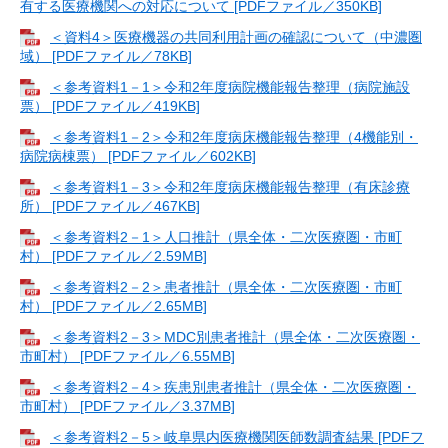
有する医療機関への対応について [PDFファイル／350KB]
＜資料4＞医療機器の共同利用計画の確認について（中濃圏
域） [PDFファイル／78KB]
＜参考資料1－1＞令和2年度病院機能報告整理（病院施設
票） [PDFファイル／419KB]
＜参考資料1－2＞令和2年度病床機能報告整理（4機能別・
病院病棟票） [PDFファイル／602KB]
＜参考資料1－3＞令和2年度病床機能報告整理（有床診療
所） [PDFファイル／467KB]
＜参考資料2－1＞人口推計（県全体・二次医療圏・市町
村） [PDFファイル／2.59MB]
＜参考資料2－2＞患者推計（県全体・二次医療圏・市町
村） [PDFファイル／2.65MB]
＜参考資料2－3＞MDC別患者推計（県全体・二次医療圏・
市町村） [PDFファイル／6.55MB]
＜参考資料2－4＞疾患別患者推計（県全体・二次医療圏・
市町村） [PDFファイル／3.37MB]
＜参考資料2－5＞岐阜県内医療機関医師数調査結果 [PDFフ