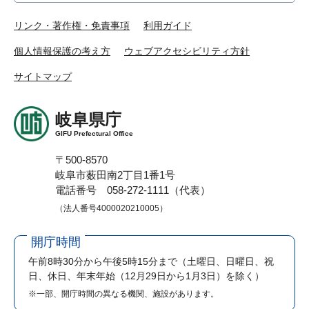
リンク・著作権・免責事項
利用ガイド
個人情報保護の考え方
ウェブアクセシビリティ方針
サイトマップ
岐阜県庁
GIFU Prefectural Office
〒500-8570
岐阜市薮田南2丁目1番1号
電話番号 058-272-1111（代表）
（法人番号4000020210005）
開庁時間
午前8時30分から午後5時15分まで
（土曜日、日曜日、祝
日、休日、年末年始（12月29日から1月3日）を除く）
※一部、開庁時間の異なる機関、施設があります。