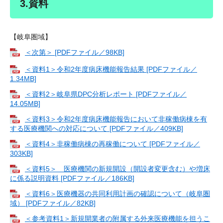
3.資料
【岐阜圏域】
＜次第＞ [PDFファイル／98KB]
＜資料1＞令和2年度病床機能報告結果 [PDFファイル／
1.34MB]
＜資料2＞岐阜県DPC分析レポート [PDFファイル／
14.05MB]
＜資料3＞令和2年度病床機能報告において非稼働病棟を有
する医療機関への対応について [PDFファイル／409KB]
＜資料4＞非稼働病棟の再稼働について [PDFファイル／
303KB]
＜資料5＞ 医療機関の新規開設（開設者変更含む）や増床
に係る説明資料 [PDFファイル／186KB]
＜資料6＞医療機器の共同利用計画の確認について（岐阜圏
域） [PDFファイル／82KB]
＜参考資料1＞新規開業者の附属する外来医療機能を担うこ