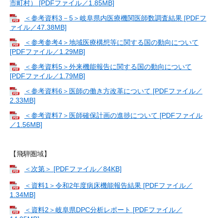
市町村） [PDFファイル／1.85MB]
＜参考資料3－5＞岐阜県内医療機関医師数調査結果 [PDFフ
ァイル／47.38MB]
＜参考参考4＞地域医療構想等に関する国の動向について
[PDFファイル／1.29MB]
＜参考資料5＞外来機能報告に関する国の動向について
[PDFファイル／1.79MB]
＜参考資料6＞医師の働き方改革について [PDFファイル／
2.33MB]
＜参考資料7＞医師確保計画の進捗について [PDFファイル
／1.56MB]
【飛騨圏域】
＜次第＞ [PDFファイル／84KB]
＜資料1＞令和2年度病床機能報告結果 [PDFファイル／
1.34MB]
＜資料2＞岐阜県DPC分析レポート [PDFファイル／