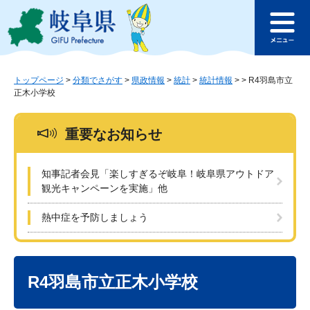
ペ
メ
このページの本文へ
ー
ニ
メ
ジ
ュ
ニ
の
ー
ュ
先
を
ー
頭
飛
トップページ
>
分類でさがす
>
県政情報
>
統計
>
統計情報
>
>
R4羽島市立
正木小学校
で
ば
す
し
。
て
重要なお知らせ
本
文
へ
知事記者会見「楽しすぎるぞ岐阜！岐阜県アウトドア
観光キャンペーンを実施」他
熱中症を予防しましょう
本
文
R4羽島市立正木小学校