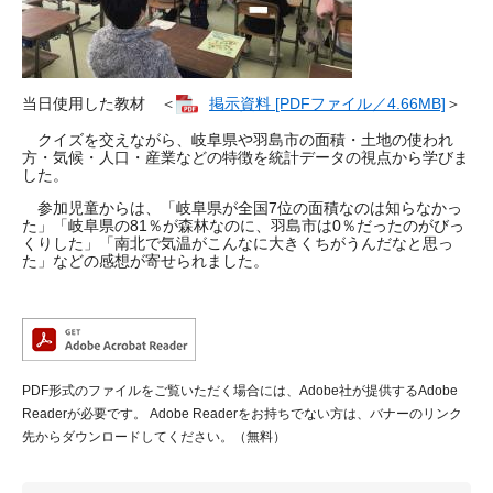
当日使用した教材 ＜
掲示資料 [PDFファイル／4.66MB]
＞
クイズを交えながら、岐阜県や羽島市の面積・土地の使われ
方・気候・人口・産業などの特徴を統計データの視点から学びま
した。
参加児童からは、「岐阜県が全国7位の面積なのは知らなかっ
た」「岐阜県の81％が森林なのに、羽島市は0％だったのがびっ
くりした」「南北で気温がこんなに大きくちがうんだなと思っ
た」などの感想が寄せられました。
PDF形式のファイルをご覧いただく場合には、Adobe社が提供するAdobe
Readerが必要です。
Adobe Readerをお持ちでない方は、バナーのリンク
先からダウンロードしてください。（無料）