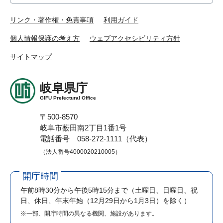
リンク・著作権・免責事項
利用ガイド
個人情報保護の考え方
ウェブアクセシビリティ方針
サイトマップ
岐阜県庁
GIFU Prefectural Office
〒500-8570
岐阜市薮田南2丁目1番1号
電話番号 058-272-1111（代表）
（法人番号4000020210005）
開庁時間
午前8時30分から午後5時15分まで
（土曜日、日曜日、祝
日、休日、年末年始（12月29日から1月3日）を除く）
※一部、開庁時間の異なる機関、施設があります。