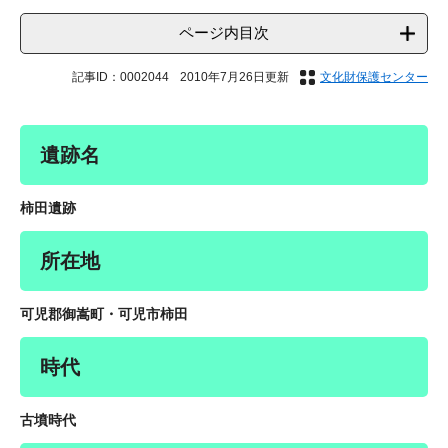
ページ内目次
記事ID：0002044
2010年7月26日更新
文化財保護センター
遺跡名
柿田遺跡
所在地
可児郡御嵩町・可児市柿田
時代
古墳時代