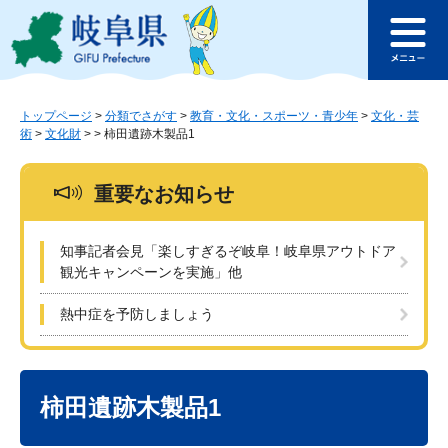
ペ
メ
このページの本文へ
ー
ニ
メ
ジ
ュ
ニ
の
ー
ュ
先
を
ー
頭
飛
トップページ
>
分類でさがす
>
教育・文化・スポーツ・青少年
>
文化・芸
術
>
文化財
>
>
柿田遺跡木製品1
で
ば
す
し
。
て
重要なお知らせ
本
文
へ
知事記者会見「楽しすぎるぞ岐阜！岐阜県アウトドア
観光キャンペーンを実施」他
熱中症を予防しましょう
本
文
柿田遺跡木製品1