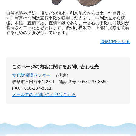
自然流路や堤防・堰などの治水・利水施設から出土した農具で
す。写真の前列は直柄平鍬を転用したえぶり、中列は左から横
槌、木錘、直柄平鍬、直柄平鍬であり、一番右の平鍬には鉄刃が
装着されていたと思われます。後列は横鍬で、上部に泥除を装着
するためのゲタが付いています。
遺物紹介へ戻る
このページの内容に関するお問い合わせ先
文化財保護センター
（代表）
岐阜市三田洞東1-26-1
電話番号：058-237-8550
FAX：058-237-8551
メールでのお問い合わせはこちら