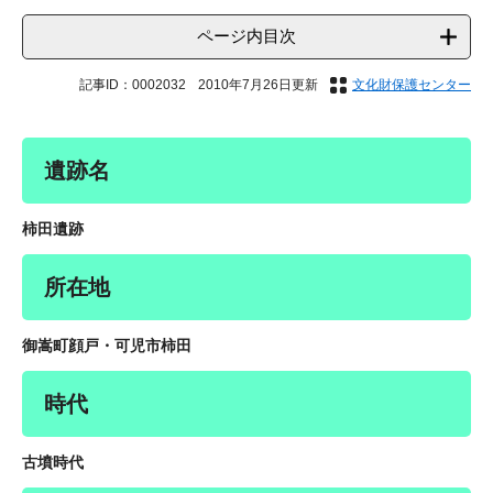
ページ内目次
記事ID：0002032
2010年7月26日更新
文化財保護センター
遺跡名
柿田遺跡
所在地
御嵩町顔戸・可児市柿田
時代
古墳時代