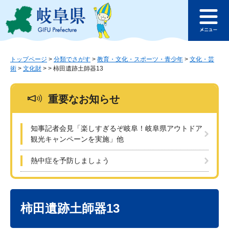
ペ
メ
このページの本文へ
ー
ニ
メ
ジ
ュ
ニ
の
ー
ュ
先
を
ー
頭
飛
トップページ
>
分類でさがす
>
教育・文化・スポーツ・青少年
>
文化・芸
術
>
文化財
>
>
柿田遺跡土師器13
で
ば
す
し
。
て
重要なお知らせ
本
文
へ
知事記者会見「楽しすぎるぞ岐阜！岐阜県アウトドア
観光キャンペーンを実施」他
熱中症を予防しましょう
本
文
柿田遺跡土師器13