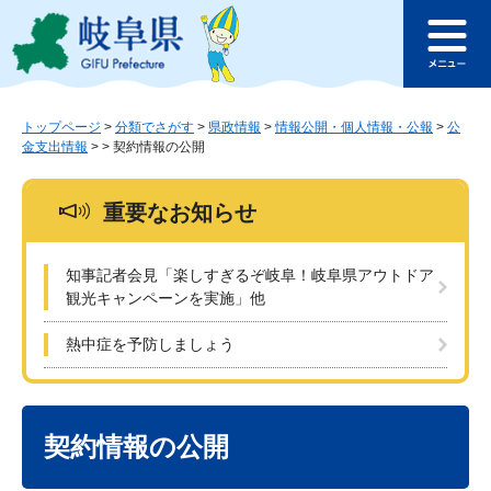
ペ
メ
このページの本文へ
ー
ニ
メ
ジ
ュ
ニ
の
ー
ュ
先
を
ー
頭
飛
トップページ
>
分類でさがす
>
県政情報
>
情報公開・個人情報・公報
>
公
金支出情報
>
>
契約情報の公開
で
ば
す
し
。
て
重要なお知らせ
本
文
へ
知事記者会見「楽しすぎるぞ岐阜！岐阜県アウトドア
観光キャンペーンを実施」他
熱中症を予防しましょう
本
文
契約情報の公開