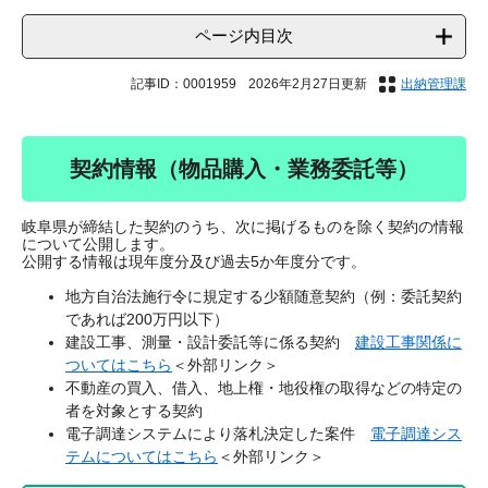
ページ内目次
記事ID：0001959
2026年2月27日更新
出納管理課
契約情報（物品購入・業務委託等）
岐阜県が締結した契約のうち、次に掲げるものを除く契約の情報
について公開します。
公開する情報は現年度分及び過去5か年度分です。
地方自治法施行令に規定する少額随意契約（例：委託契約
であれば200万円以下）
建設工事、測量・設計委託等に係る契約
建設工事関係に
ついてはこちら
＜外部リンク＞
不動産の買入、借入、地上権・地役権の取得などの特定の
者を対象とする契約
電子調達システムにより落札決定した案件
電子調達シス
テムについてはこちら
＜外部リンク＞