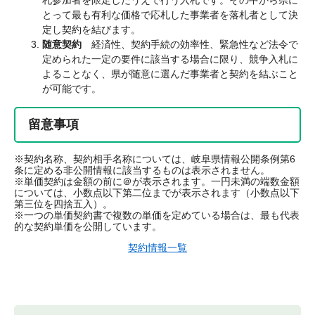
札参加者を限定したうえで行う入札です。その中から県に
とって最も有利な価格で応札した事業者を落札者として決
定し契約を結びます。
随意契約
経済性、契約手続の効率性、緊急性など法令で
定められた一定の要件に該当する場合に限り、競争入札に
よることなく、県が随意に選んだ事業者と契約を結ぶこと
が可能です。
留意事項
※契約名称、契約相手名称については、岐阜県情報公開条例第6
条に定める非公開情報に該当するものは表示されません。
※単価契約は金額の前に＠が表示されます。一円未満の端数金額
については、小数点以下第二位までが表示されます（小数点以下
第三位を四捨五入）。
※一つの単価契約書で複数の単価を定めている場合は、最も代表
的な契約単価を公開しています。
契約情報一覧​