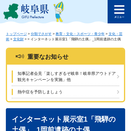
ペ
メ
このページの本文へ
ー
ニ
メ
ジ
ュ
ニ
の
ー
ュ
先
を
ー
頭
飛
トップページ
>
分類でさがす
>
教育・文化・スポーツ・青少年
>
文化・芸
術
>
文化財
>
>
インターネット展示室1「飛騨の土偶」_1岡前遺跡の土偶
で
ば
す
し
。
て
重要なお知らせ
本
文
へ
知事記者会見「楽しすぎるぞ岐阜！岐阜県アウトドア
観光キャンペーンを実施」他
熱中症を予防しましょう
本
文
インターネット展示室1「飛騨の
土偶」_1岡前遺跡の土偶