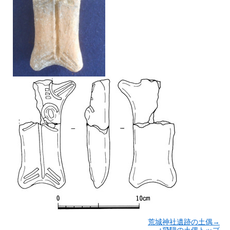
荒城神社遺跡の土偶→
↑飛騨の土偶トップ