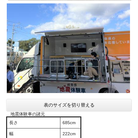
表のサイズを切り替える
地震体験車の諸元
長さ
685cm
幅
222cm