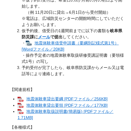
始します。
（例 11月20日に貸出→6月1日から受付開始）
※電話は、広域防災センターの開館時間にしていただく
ようお願いします。
仮予約後、借受日の1週間前までに以下の書類を
岐阜県
防災課に
メール
で提出
してください。
・
地震体験車借受申請書（要綱別記様式第1号）
[Wordファイル／20KB]
・操作予定者の地震体験車取扱研修受講証明書（要領様
式1号）の写し
予約受付が完了したら、岐阜県防災課からメール又は電
話等により連絡します。
【関連規程】
地震体験車貸出要綱 [PDFファイル／256KB]
地震体験車貸出要領 [PDFファイル／177KB]
地震体験車取扱説明書(簡易版) [PDFファイル／
1.71MB]
【各種様式】