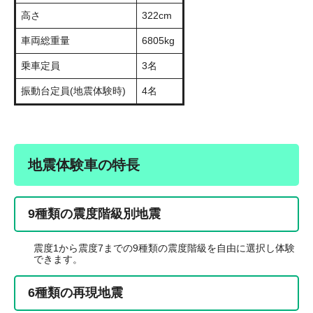
高さ
322cm
車両総重量
6805kg
乗車定員
3名
振動台定員(地震体験時)
4名
地震体験車の特長
9種類の震度階級別地震
震度1から震度7までの9種類の震度階級を自由に選択し体験
できます。
6種類の再現地震