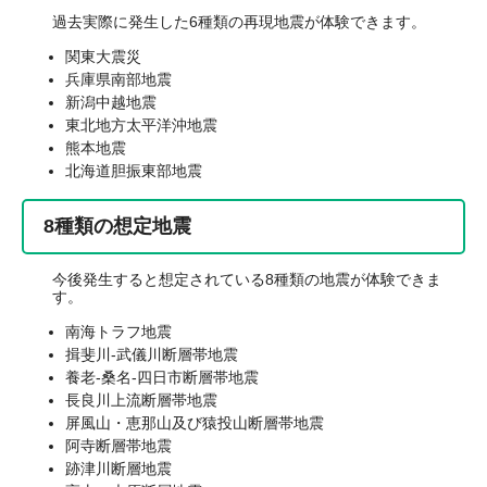
過去実際に発生した6種類の再現地震が体験できます。
関東大震災
兵庫県南部地震
新潟中越地震
東北地方太平洋沖地震
熊本地震
北海道胆振東部地震
8種類の想定地震
今後発生すると想定されている8種類の地震が体験できま
す。
南海トラフ地震
揖斐川-武儀川断層帯地震
養老-桑名-四日市断層帯地震
長良川上流断層帯地震
屏風山・恵那山及び猿投山断層帯地震
阿寺断層帯地震
跡津川断層地震