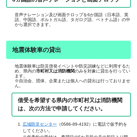
音声ナレーション及び画面テロップを6か国語（日本語、英
語、中国語、ポルトガル語、タガログ語、ベトナム語）の中
から選択できます。
地震体験車の貸出
地震体験車は防災啓発イベントや防災訓練などに利用するた
め、県内の
市町村又は消防機関
のみを対象に貸出を行ってい
ます。
※自治会、団体、企業または個人への貸出は行っておりませ
ん。
借受を希望する県内の市町村又は消防機関
は、次の方法で申請してください。
広域防災センター
（0586-89-4192）​に電話で仮予約を
してください。
※仮予約の受付は、希望日の5か月前の月の初日より開