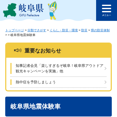
ペ
メ
このページの本文へ
ー
ニ
メ
ジ
ュ
ニ
の
ー
ュ
先
を
ー
頭
飛
トップページ
>
分類でさがす
>
くらし・防災・環境
>
防災
>
県の防災体制
>
>
岐阜県地震体験車
で
ば
す
し
。
て
重要なお知らせ
本
文
へ
知事記者会見「楽しすぎるぞ岐阜！岐阜県アウトドア
観光キャンペーンを実施」他
熱中症を予防しましょう
本
文
岐阜県地震体験車