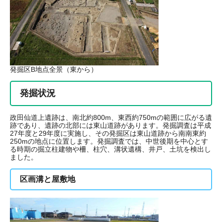
発掘区B地点全景（東から）
発掘状況
政田仙道上遺跡は、南北約800m、東西約750mの範囲に広がる遺
跡であり、遺跡の北部には東山道跡があります。発掘調査は平成
27年度と29年度に実施し、その発掘区は東山道跡から南南東約
250mの地点に位置します。発掘調査では、中世後期を中心とす
る時期の掘立柱建物や柵、柱穴、溝状遺構、井戸、土坑を検出し
ました。
区画溝と屋敷地