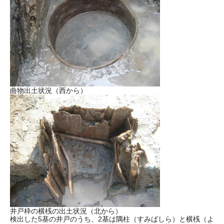
曲物出土状況（西から）
井戸枠の横桟の出土状況（北から）
検出した5基の井戸のうち、2基は隅柱（すみばしら）と横桟（よ