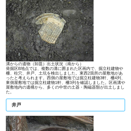
溝からの遺物（卸皿）出土状況（南から）
発掘区B地点では、複数の溝に囲まれた区画内で、掘立柱建物や
柵、柱穴、井戸、土坑を検出しました。東西2箇所の屋敷地があ
ったと考えられます。西側の屋敷地では掘立柱建物3軒、柵4列、
東側屋敷地では掘立柱建物1軒、柵3列を確認しました。区画溝や
屋敷地内の遺構から、多くの中世の土器・陶磁器類が出土しまし
た。
井戸