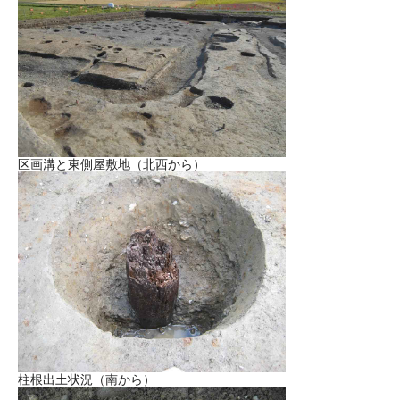
区画溝と東側屋敷地（北西から）
柱根出土状況（南から）