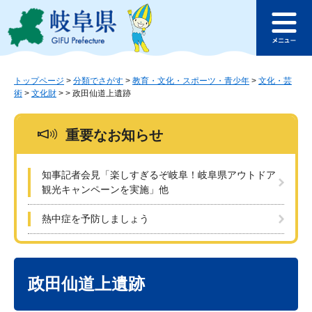
ペ
メ
このページの本文へ
ー
ニ
メ
ジ
ュ
ニ
の
ー
ュ
先
を
ー
頭
飛
トップページ
>
分類でさがす
>
教育・文化・スポーツ・青少年
>
文化・芸
術
>
文化財
>
>
政田仙道上遺跡
で
ば
す
し
。
て
重要なお知らせ
本
文
へ
知事記者会見「楽しすぎるぞ岐阜！岐阜県アウトドア
観光キャンペーンを実施」他
熱中症を予防しましょう
本
文
政田仙道上遺跡