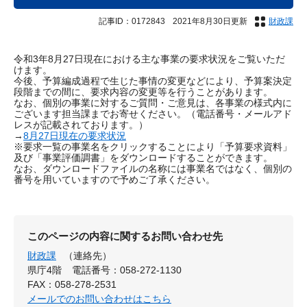
記事ID：0172843
2021年8月30日更新
財政課
令和3年8月27日現在における主な事業の要求状況をご覧いただ
けます。
今後、予算編成過程で生じた事情の変更などにより、予算案決定
段階までの間に、要求内容の変更等を行うことがあります。
なお、個別の事業に対するご質問・ご意見は、各事業の様式内に
ございます担当課までお寄せください。（電話番号・メールアド
レスが記載されております。）
→
8月27日現在の要求状況
※要求一覧の事業名をクリックすることにより「予算要求資料」
及び「事業評価調書」をダウンロードすることができます。
なお、ダウンロードファイルの名称には事業名ではなく、個別の
番号を用いていますので予めご了承ください。
このページの内容に関するお問い合わせ先
財政課
（連絡先）
県庁4階
電話番号：058-272-1130
FAX：058-278-2531
メールでのお問い合わせはこちら