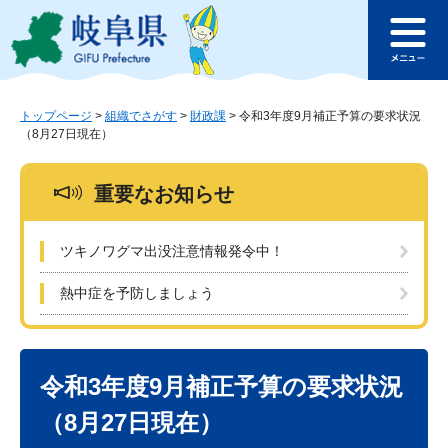
ペ
メ
このページの本文へ
ー
ニ
メ
ジ
ュ
ニ
の
ー
ュ
先
を
ー
頭
飛
トップページ
>
組織でさがす
>
財政課
>
令和3年度9月補正予算の要求状況
（8月27日現在）
で
ば
す
し
。
て
重要なお知らせ
本
文
へ
ツキノワグマ出没注意情報発令中！
熱中症を予防しましょう
本
文
令和3年度9月補正予算の要求状況
（8月27日現在）