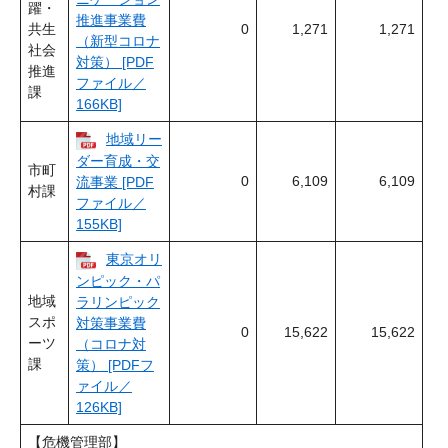
躍・
推進事業費
共生
0
1,271
1,271
（新型コロナ
社会
対策） [PDF
推進
ファイル／
課
166KB]
地域リー
ダー育成・交
市町
0
6,109
6,109
流事業 [PDF
村課
ファイル／
155KB]
東京オリ
ンピック・パ
地域
ラリンピック
スポ
対策事業費
0
15,622
15,622
ーツ
（コロナ対
課
策） [PDFフ
ァイル／
126KB]
【危機管理部】