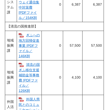
シス
ウェイ通信集
0
6,387
6,387
テム
中対策費
課
[PDFファイ
ル／154KB]
【清流の国推進部】
ぎふへの
地域
地方回帰促進
振興
0
57,500
57,500
事業 [PDFフ
課
ァイル／
146KB]
清流の国
ぎふ移住支援
地域
補助金等事務
振興
0
4,100
4,100
費 [PDFファ
課
イル／
126KB]
外国人県
外国
民とのコミュ
人活
ニケーション