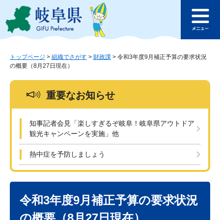
ペ
メ
このページの本文へ
ー
ニ
メ
ジ
ュ
ニ
の
ー
ュ
先
を
ー
頭
飛
トップページ
>
組織でさがす
>
財政課
>
令和3年度9月補正予算の要求状況
の概要（8月27日現在）
で
ば
す
し
。
て
重要なお知らせ
本
文
へ
知事記者会見「楽しすぎるぞ岐阜！岐阜県アウトドア
観光キャンペーンを実施」他
熱中症を予防しましょう
本
文
令和3年度9月補正予算の要求状況
の概要（8月27日現在）