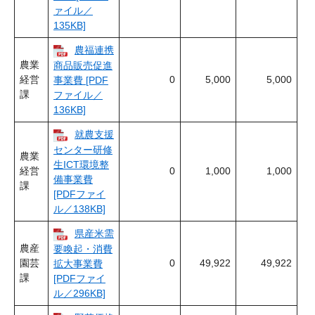
ァイル／
135KB]
農福連携
農業
商品販売促進
経営
0
5,000
5,000
事業費 [PDF
課
ファイル／
136KB]
就農支援
センター研修
農業
生ICT環境整
経営
0
1,000
1,000
備事業費
課
[PDFファイ
ル／138KB]
県産米需
農産
要喚起・消費
園芸
0
49,922
49,922
拡大事業費
課
[PDFファイ
ル／296KB]