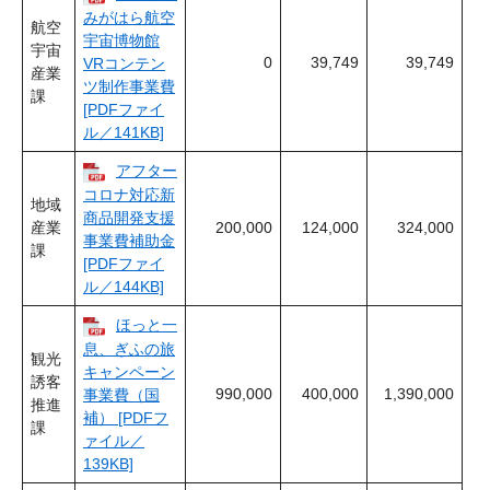
みがはら航空
航空
宇宙博物館
宇宙
0
39,749
39,749
VRコンテン
産業
ツ制作事業費
課
[PDFファイ
ル／141KB]
アフター
コロナ対応新
地域
商品開発支援
産業
200,000
124,000
324,000
事業費補助金
課
[PDFファイ
ル／144KB]
ほっと一
息、ぎふの旅
観光
キャンペーン
誘客
990,000
400,000
1,390,000
事業費（国
推進
補） [PDFフ
課
ァイル／
139KB]