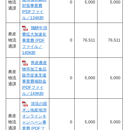
物流
0
5,000
5,000
対策事業費
通課
[PDFファイ
ル／134KB]
飛騨牛消
農産
費拡大加速化
物流
0
76,511
76,511
事業費 [PDF
通課
ファイル／
140KB]
県産農産
物等加工食品
農産
販売促進支援
物流
0
5,000
5,000
事業費補助金
通課
[PDFファイ
ル／149KB]
清流の国
ぎふ地産地消
農産
オンラインキ
物流
0
5,000
5,000
ャンペーン事
通課
業費 [PDFフ