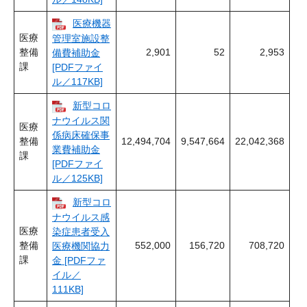
医療機器
医療
管理室施設整
整備
2,901
52
2,953
備費補助金
課
[PDFファイ
ル／117KB]
新型コロ
ナウイルス関
医療
係病床確保事
整備
12,494,704
9,547,664
22,042,368
業費補助金
課
[PDFファイ
ル／125KB]
新型コロ
ナウイルス感
医療
染症患者受入
整備
552,000
156,720
708,720
医療機関協力
課
金 [PDFファ
イル／
111KB]