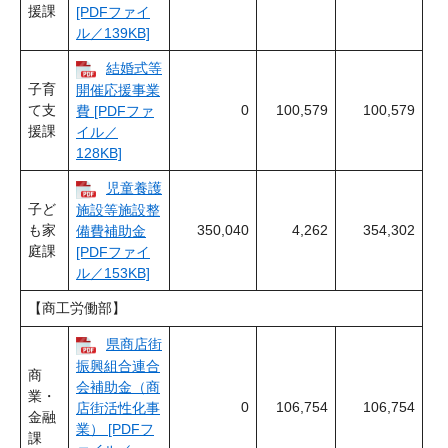
援課
[PDFファイ
ル／139KB]
結婚式等
子育
開催応援事業
て支
0
100,579
100,579
費 [PDFファ
援課
イル／
128KB]
児童養護
子ど
施設等施設整
も家
350,040
4,262
354,302
備費補助金
庭課
[PDFファイ
ル／153KB]
【商工労働部】
県商店街
振興組合連合
商
会補助金（商
業・
0
106,754
106,754
店街活性化事
金融
業） [PDFフ
課