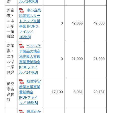
所
ル／140KB]
新産
中小企業
業・
脱炭素スター
エネ
トアップ支援
0
42,855
42,855
ルギ
事業 [PDFフ
ー振
ァイル／
興課
163KB]
新産
ヘルスケ
業・
ア製品の地産
エネ
地消導入支援
0
21,000
21,000
ルギ
事業費補助金
ー振
[PDFファイ
興課
ル／147KB]
航空宇宙
航空
産業支援事業
宇宙
17,100
3,061
20,161
費補助金
産業
[PDFファイ
課
ル／166KB]
岐阜かか