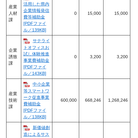
活用した県内
産業
企業情報発信
人材
0
15,000
15,000
費等補助金
課
[PDFファイ
ル／139KB]
サテライ
トオフィスお
企業
試し体験推進
誘致
0
3,200
3,200
事業費補助金
課
[PDFファイ
ル／143KB]
中小企業
等スマートワ
産業
ーク促進事業
技術
600,000
668,246
1,268,246
費補助金
課
[PDFファイ
ル／138KB]
新価値創
造によるサス