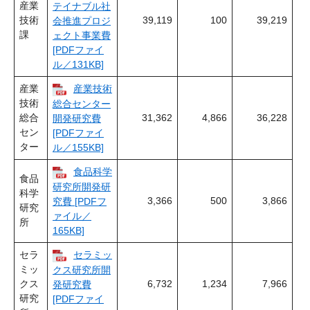
産業
テイナブル社
技術
39,119
100
39,219
会推進プロジ
課
ェクト事業費
[PDFファイ
ル／131KB]
産業
産業技術
技術
総合センター
総合
31,362
4,866
36,228
開発研究費
セン
[PDFファイ
ター
ル／155KB]
食品科学
食品
研究所開発研
科学
3,366
500
3,866
究費 [PDFフ
研究
ァイル／
所
165KB]
セラ
セラミッ
ミッ
クス研究所開
クス
6,732
1,234
7,966
発研究費
研究
[PDFファイ