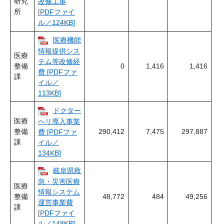
研究
改修工事
所
[PDFファイ
ル／124KB]
医療機能
情報提供シス
医療
テム等改修経
整備
0
1,416
1,416
費 [PDFファ
課
イル／
113KB]
ドクター
医療
ヘリ導入事業
整備
290,412
7,475
297,887
費 [PDFファ
課
イル／
134KB]
岐阜県救
急・災害医療
医療
情報システム
整備
48,772
484
49,256
運営事業費
課
[PDFファイ
ル／148KB]