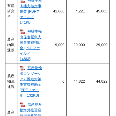
飛騨牛産
畜産
肉能力検定事
研究
41,668
4,221
45,889
業費 [PDFフ
所
ァイル／
141KB]
飛騨牛輸
出促進緊急支
農産
援事業費補助
物流
9,000
20,000
29,000
金 [PDFファ
通課
イル／
148KB]
畜産物輸
出コンソーシ
農産
アム推進対策
物流
0
44,822
44,822
事業費補助金
通課
[PDFファイ
ル／132KB]
県産農産
物海外推奨店
農産
連携強化緊急