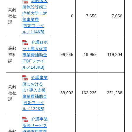
高齢者入
所施設等感染
高齢
症拡大防止対
福祉
0
7,656
7,656
策事業費
課
[PDFファイ
ル／114KB]
介護ロボ
高齢
ット導入促進
福祉
99,245
19,959
119,204
事業費補助金
課
[PDFファイ
ル／143KB]
介護事業
所における
高齢
ICT導入支援
福祉
89,002
162,236
251,238
事業費補助金
課
[PDFファイ
ル／132KB]
介護事業
所等サービス
高齢
継続支援事業