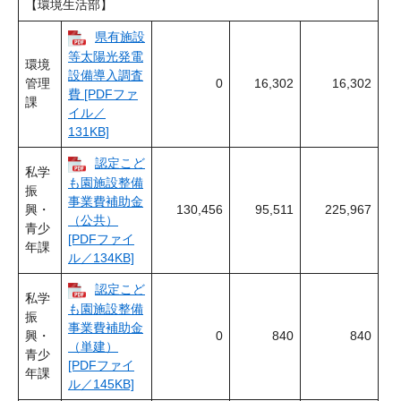
【環境生活部】
県有施設
等太陽光発電
環境
設備導入調査
管理
0
16,302
16,302
費 [PDFファ
課
イル／
131KB]
認定こど
私学
も園施設整備
振
事業費補助金
興・
130,456
95,511
225,967
（公共）
青少
[PDFファイ
年課
ル／134KB]
認定こど
私学
も園施設整備
振
事業費補助金
興・
0
840
840
（単建）
青少
[PDFファイ
年課
ル／145KB]