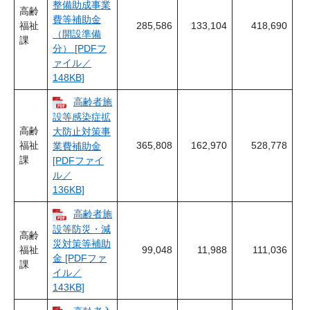
整備助成事業
高齢
費等補助金
福祉
285,586
133,104
418,690
（開設準備
課
分） [PDFフ
ァイル／
148KB]
高齢者施
設等感染症拡
高齢
大防止対策事
福祉
365,808
162,970
528,778
業費補助金
課
[PDFファイ
ル／
136KB]
高齢者施
設等防災・減
高齢
災対策等補助
福祉
99,048
11,988
111,036
金 [PDFファ
課
イル／
143KB]