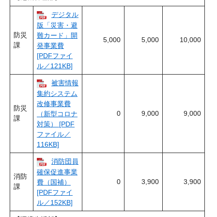
デジタル
版「災害・避
防災
難カード」開
5,000
5,000
10,000
課
発事業費
[PDFファイ
ル／121KB]
被害情報
集約システム
改修事業費
防災
0
9,000
9,000
（新型コロナ
課
対策） [PDF
ファイル／
116KB]
消防団員
確保促進事業
消防
0
3,900
3,900
費（国補）
課
[PDFファイ
ル／152KB]