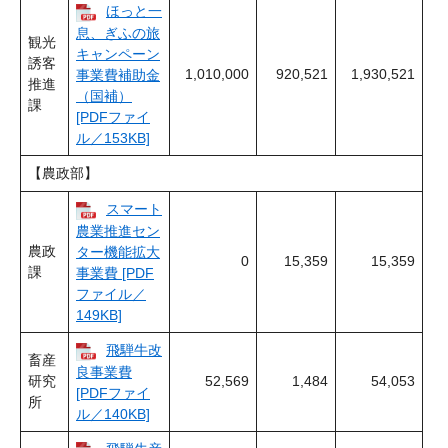
ほっと一
息、ぎふの旅
観光
キャンペーン
誘客
1,010,000
920,521
1,930,521
事業費補助金
推進
（国補）
課
[PDFファイ
ル／153KB]
【農政部】
スマート
農業推進セン
農政
ター機能拡大
0
15,359
15,359
課
事業費 [PDF
ファイル／
149KB]
飛騨牛改
畜産
良事業費
研究
52,569
1,484
54,053
[PDFファイ
所
ル／140KB]