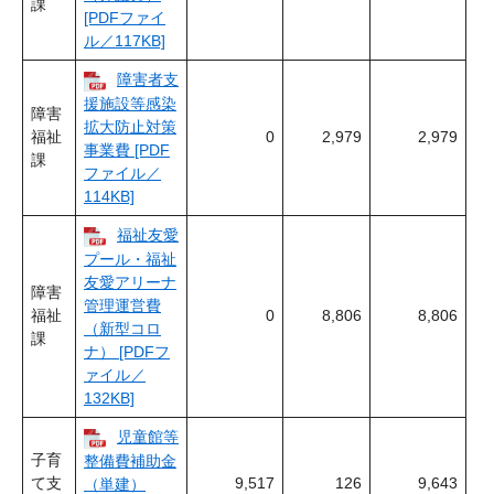
課
[PDFファイ
ル／117KB]
障害者支
援施設等感染
障害
拡大防止対策
福祉
0
2,979
2,979
事業費 [PDF
課
ファイル／
114KB]
福祉友愛
プール・福祉
友愛アリーナ
障害
管理運営費
福祉
0
8,806
8,806
（新型コロ
課
ナ） [PDFフ
ァイル／
132KB]
児童館等
子育
整備費補助金
て支
9,517
126
9,643
（単建）