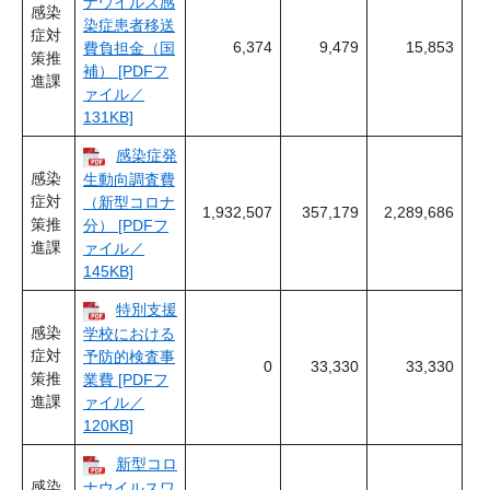
ナウイルス感
感染
染症患者移送
症対
6,374
9,479
15,853
費負担金（国
策推
補） [PDFフ
進課
ァイル／
131KB]
感染症発
感染
生動向調査費
症対
（新型コロナ
1,932,507
357,179
2,289,686
策推
分） [PDFフ
進課
ァイル／
145KB]
特別支援
感染
学校における
症対
予防的検査事
0
33,330
33,330
策推
業費 [PDFフ
進課
ァイル／
120KB]
新型コロ
感染
ナウイルスワ