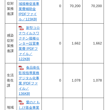
症対
域接種促進事
0
70,200
70,200
策推
業費補助金
進課
[PDFファイ
ル／123KB]
新型コロ
ナウイルスワ
感染
クチン接種セ
症対
0
1,662
1,662
ンター設置事
策推
業費 [PDFフ
進課
ァイル／
122KB]
食品衛生
監視指導業務
生活
デジタル化事
衛生
0
1,078
1,078
業 [PDFファ
課
イル／
136KB]
愛のとも
地域
しび基金事業