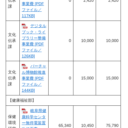
伝承
0
2,420
2,420
事業費 [PDF
課
ファイル／
117KB]
デジタル
ブック・ライ
文化
ブラリー整備
伝承
0
10,000
10,000
事業費 [PDF
課
ファイル／
126KB]
バーチャ
文化
ル博物館推進
伝承
0
15,000
15,000
事業費 [PDF
課
ファイル／
144KB]
【健康福祉部】
岐阜県健
保健
康科学センタ
環境
ー無停電装置
65,340
10,450
75,790