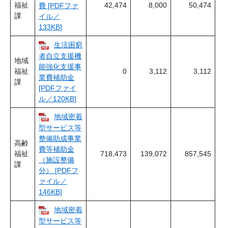
福祉
42,474
8,000
50,474
費 [PDFファ
課
イル／
133KB]
生活困窮
者自立支援機
地域
能強化支援事
福祉
0
3,112
3,112
業費補助金
課
[PDFファイ
ル／120KB]
地域密着
型サービス等
整備助成事業
高齢
費等補助金
福祉
718,473
139,072
857,545
（施設整備
課
分） [PDFフ
ァイル／
146KB]
地域密着
型サービス等