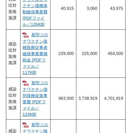
症対
クチン接種体
40,915
3,060
43,975
策推
制確保事業費
進課
[PDFファイ
ル／135KB]
新型コロ
ナワクチン接
感染
種医療従事者
症対
229,000
225,000
454,000
確保事業費補
策推
助金 [PDFフ
進課
ァイル／
117KB]
新型コロ
感染
ナワクチン個
症対
別接種促進事
963,000
3,738,919
4,701,919
策推
業費 [PDFフ
進課
ァイル／
123KB]
新型コロ
感染
ナワクチン職