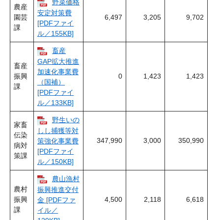
野菜価格
農産
安定対策費
園芸
6,497
3,205
9,702
[PDFファイ
課
ル／155KB]
畜産
GAP拡大推進
畜産
加速化事業費
振興
0
1,423
1,423
（国補）
課
[PDFファイ
ル／133KB]
野生いの
家畜
しし捕獲等対
伝染
347,990
3,000
350,990
策強化事業費
病対
[PDFファイ
策課
ル／150KB]
農山漁村
農村
振興推進交付
振興
4,500
2,118
6,618
金 [PDFファ
課
イル／