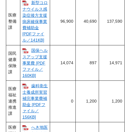
新型コロ
ナウイルス感
医療
染症後方支援
整備
96,900
40,690
137,590
病床確保事業
課
費補助金
[PDFファイ
ル／141KB]
国保ヘル
国民
スアップ支援
健康
14,074
897
14,971
事業費 [PDF
保険
ファイル／
課
160KB]
歯科衛生
医療
士養成所実習
福祉
補完事業費補
連携
0
1,200
1,200
助金 [PDFフ
推進
ァイル／
課
156KB]
医療
へき地医