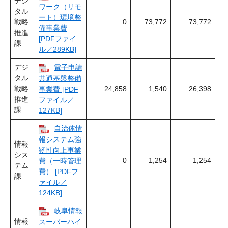
デジ
ワーク（リモ
タル
ート）環境整
戦略
0
73,772
73,772
備事業費
推進
[PDFファイ
課
ル／289KB]
デジ
電子申請
タル
共通基盤整備
戦略
24,858
1,540
26,398
事業費 [PDF
推進
ファイル／
課
127KB]
自治体情
報システム強
情報
靭性向上事業
シス
0
1,254
1,254
費（一時管理
テム
費） [PDFフ
課
ァイル／
124KB]
岐阜情報
情報
スーパーハイ