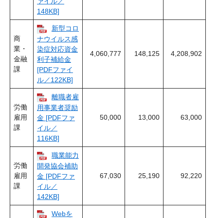
ァイル／
148KB]
新型コロ
商
ナウイルス感
業・
染症対応資金
4,060,777
148,125
4,208,902
金融
利子補給金
課
[PDFファイ
ル／122KB]
離職者雇
労働
用事業者奨励
雇用
50,000
13,000
63,000
金 [PDFファ
課
イル／
116KB]
職業能力
労働
開発協会補助
雇用
67,030
25,190
92,220
金 [PDFファ
課
イル／
142KB]
Webを