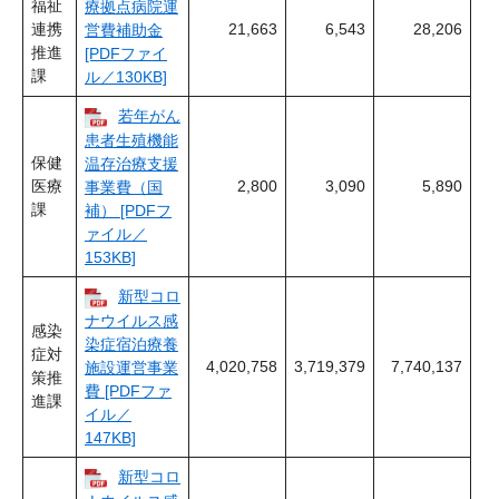
福祉
療拠点病院運
連携
21,663
6,543
28,206
営費補助金
推進
[PDFファイ
課
ル／130KB]
若年がん
患者生殖機能
保健
温存治療支援
医療
2,800
3,090
5,890
事業費（国
課
補） [PDFフ
ァイル／
153KB]
新型コロ
ナウイルス感
感染
染症宿泊療養
症対
4,020,758
3,719,379
7,740,137
施設運営事業
策推
費 [PDFファ
進課
イル／
147KB]
新型コロ