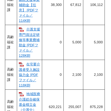
福祉
38,300
67,812
106,112
補助金【任
課
意】 [PDFフ
ァイル／
114KB]
介護支援
専門員法定研
高齢
修等事業費補
福祉
0
5,000
5,000
助金 [PDFフ
課
ァイル／
128KB]
在宅要介
高齢
護者受入施設
福祉
0
2,100
2,100
協力金 [PDF
課
ファイル／
118KB]
地域医療
介護総合確保
高齢
基金積立金
福祉
620,221
255,007
875,228
（介護分）