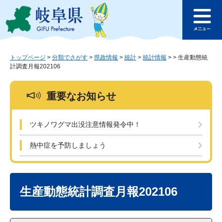
ペ
メ
このページの本文へ
ー
ニ
メ
ジ
ュ
ニ
の
ー
ュ
先
を
ー
頭
飛
トップページ
>
分類でさがす
>
県政情報
>
統計
>
統計情報
>
>
生産動態統
計調査月報202106
で
ば
す
し
。
て
重要なお知らせ
本
文
へ
ツキノワグマ出没注意情報発令中！
熱中症を予防しましょう
本
文
生産動態統計調査月報202106