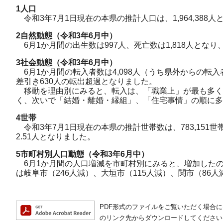
1人口
令和3年7月1日現在の本県の推計人口は、1,964,388人
2自然動態（令和3年6
月中）
6月1か月間の出生数は997人、死亡数は1,818人とな
3社会動態（令和3年6
月中）
6月1か月間の転入者数は4,098人（うち県外からの転入者数
差引き630人の転出超過となりました。
移動を理由別にみると、転入は、「職業上」が最も多く
く、次いで「結婚・離婚・縁組」、「住宅事情」の順に多
4世帯
令和3年7月1日現在の本県の推計世帯数は、783,151
2.51人となりました。
5市町村別人口動態（令和3年6月中）
6月1か月間の人口増減を市町村別にみると、増加したのは
は岐阜市（246人減）、大垣市（115人減）、関市（86人
PDF形式のファイルをご覧いただく場合には、A
のリンク先からダウンロードしてください