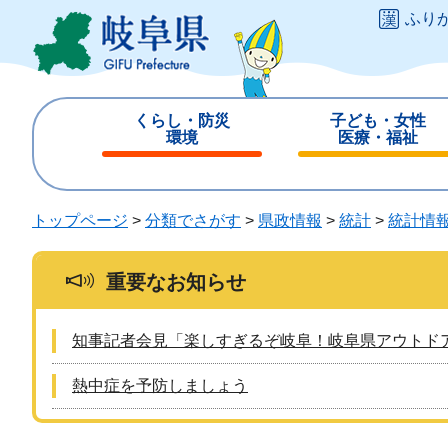
ペ
メ
ふり
ー
ニ
ジ
ュ
の
ー
先
を
くらし・防災
子ども・女性
頭
飛
環境
医療・福祉
で
ば
閉
閉
す
し
じ
じ
。
て
る
る
トップページ
>
分類でさがす
>
県政情報
>
統計
>
統計情
本
文
へ
重要なお知らせ
知事記者会見「楽しすぎるぞ岐阜！岐阜県アウトド
熱中症を予防しましょう