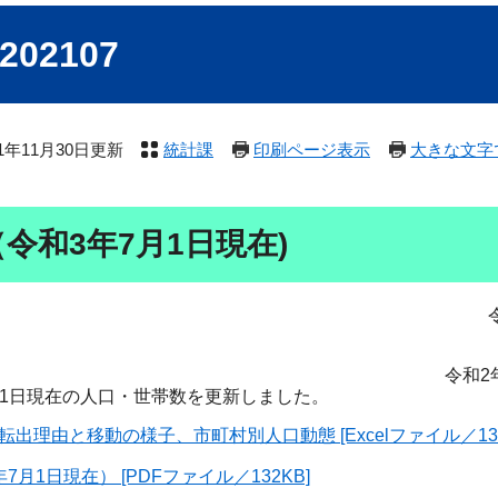
2107
21年11月30日更新
統計課
印刷ページ表示
大きな文字
令和3年7月1日現在)
2年国勢調査
月1日現在の人口・世帯数を更新しました。
由と移動の様子、市町村別人口動態 [Excelファイル／135
1日現在） [PDFファイル／132KB]