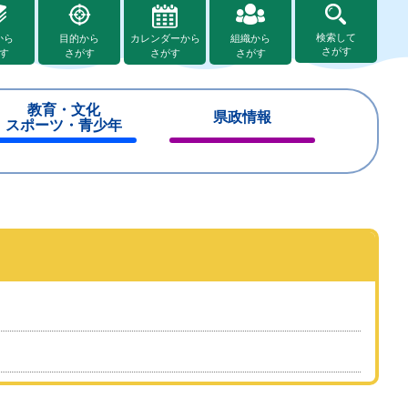
検索して
から
目的から
カレンダーから
組織から
さがす
す
さがす
さがす
さがす
教育・文化
県政情報
スポーツ・青少年
閉
閉
じ
じ
る
る