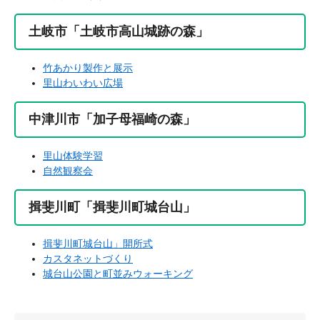
土岐市「土岐市高山城跡の森」
竹あかり製作と展示
里山わいわい広場
中津川市「加子母福崎の森」
里山体験学習
自然観察会
揖斐川町「揖斐川町城台山」
揖斐川町城台山」開所式
カスタネットづくり
城台山公園と町並みウォーキング