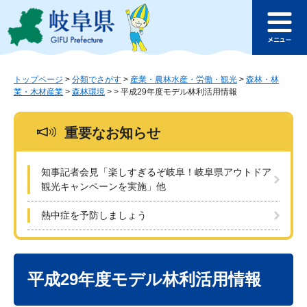
ペ
メ
このページの本文へ
ー
ニ
メ
ジ
ュ
ニ
の
ー
ュ
先
を
ー
頭
飛
トップページ
>
分類でさがす
>
産業・農林水産・労働・観光
>
森林・林
業・木材産業
>
森林環境
>
>
平成29年度モデル林利活用情報
で
ば
す
し
。
て
重要なお知らせ
本
文
へ
知事記者会見「楽しすぎるぞ岐阜！岐阜県アウトドア
観光キャンペーンを実施」他
熱中症を予防しましょう
本
文
平成29年度モデル林利活用情報