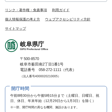
リンク・著作権・免責事項
利用ガイド
個人情報保護の考え方
ウェブアクセシビリティ方針
サイトマップ
岐阜県庁
GIFU Prefectural Office
〒500-8570
岐阜市薮田南2丁目1番1号
電話番号 058-272-1111（代表）
（法人番号4000020210005）
開庁時間
午前8時30分から午後5時15分まで
（土曜日、日曜日、祝
日、休日、年末年始（12月29日から1月3日）を除く）
※一部、開庁時間の異なる機関、施設があります。