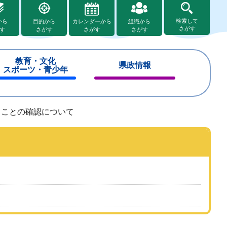
検索して
から
目的から
カレンダーから
組織から
さがす
す
さがす
さがす
さがす
教育・文化
県政情報
スポーツ・青少年
閉
閉
じ
じ
る
る
ることの確認について