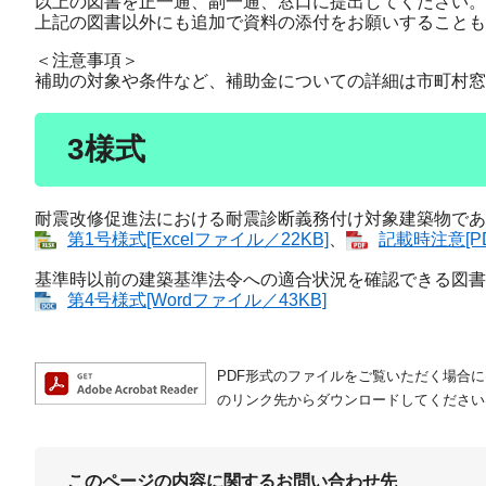
以上の図書を正一通、副一通、窓口に提出してください。
上記の図書以外にも追加で資料の添付をお願いすること
＜注意事項＞
補助の対象や条件など、補助金についての詳細は市町村窓
3様式
耐震改修促進法における耐震診断義務付け対象建築物であ
第1号様式[Excelファイル／22KB]
、
記載時注意[P
基準時以前の建築基準法令への適合状況を確認できる図書
第4号様式[Wordファイル／43KB]
PDF形式のファイルをご覧いただく場合には、A
のリンク先からダウンロードしてください
このページの内容に関するお問い合わせ先