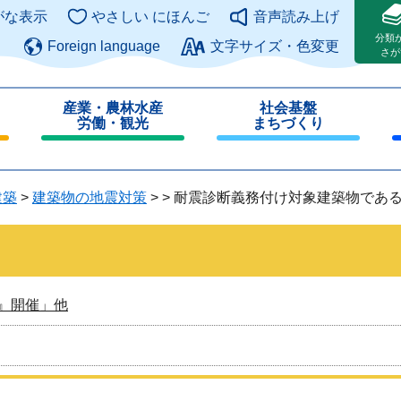
このページの本文へ
がな表示
やさしい にほんご
音声読み上げ
分類
Foreign language
文字サイズ・色変更
さが
産業・農林水産
社会基盤
労働・観光
まちづくり
閉
閉
じ
じ
る
る
建築
>
建築物の地震対策
>
>
耐震診断義務付け対象建築物であ
』開催」他