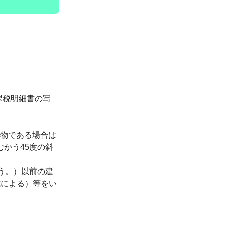
課税明細書の写
築物である場合は
かう45度の斜
う。）以前の建
式による）等をい