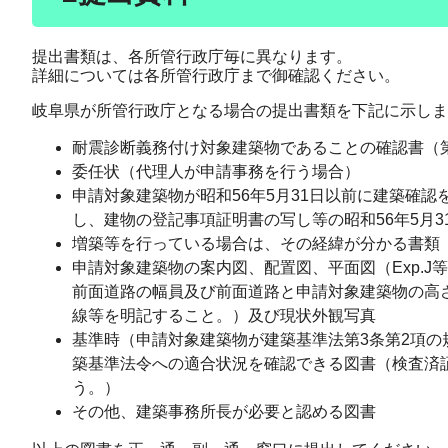
提出書類は、各所管行政庁毎に異なります。
詳細については各所管行政庁まで御確認ください。
岐阜県が所管行政庁となる場合の提出書類を下記に示しま
耐震診断義務付け対象建築物であることの確認書（
委任状（代理人が申請事務を行う場合）
申請対象建築物が昭和56年5月31日以前に建築確
し、建物の登記事項証明書の写し等の昭和56年5月
増築等を行っている場合は、その経緯が分かる書類
申請対象建築物の案内図、配置図、平面図（Exp.
前面道路の幅員及び前面道路と申請対象建築物の高
線等を明記すること。）及び現状外観写真
基準時（申請対象建築物が建築基準法第3条第2項
築基準法令への適合状況を確認できる図書（検査済
う。）
その他、建築事務所長が必要と認める図書