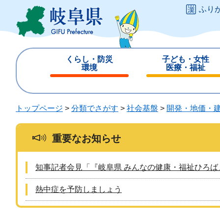
ペ
メ
ふり
ー
ニ
ジ
ュ
の
ー
先
を
くらし・防災
子ども・女性
頭
飛
環境
医療・福祉
で
ば
閉
閉
す
し
じ
じ
。
て
る
る
トップページ
>
分類でさがす
>
社会基盤
>
開発・地価・
本
文
へ
重要なお知らせ
知事記者会見「『岐阜県 みんなの健康・福祉ひろば
熱中症を予防しましょう