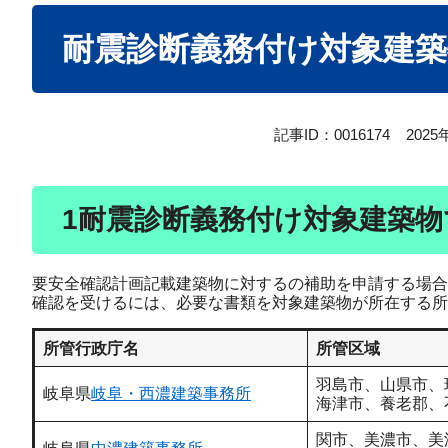
本
耐震診断義務付け対象建
文
記事ID：0016174
202
1耐震診断義務付け対象建築
要安全確認計画記載建築物に対するの補助を申請する場合
確認を受けるには、必要な書類を対象建築物が所在する所
所管行政庁名
所管区域
羽島市、山県市、
岐阜県
岐阜・西濃建築事務所
海津市、養老郡、
関市、美濃市、美